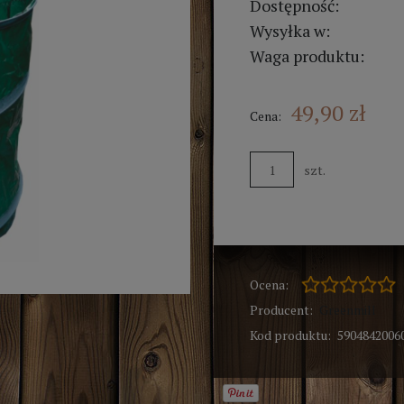
Dostępność:
Wysyłka w:
Waga produktu:
49,90 zł
Cena:
szt.
Ocena:
Producent:
Greenmill
Kod produktu:
5904842006