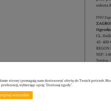
sobota 8
PHU Zagr
ZAGRO
Ogrodn
UL. Hal
43-400 
REGON:
NIP: 54
Telefon :
ziałanie strony i pomagają nam dostosować ofertę do Twoich potrzeb. 
preferencji, wybierając opcję "Dostosuj zgody".
ceptuj wszystkie
© ZAGRODA.CIESZYN.PL
WSZELKIE PRAWA ZASTRZEŻONE.