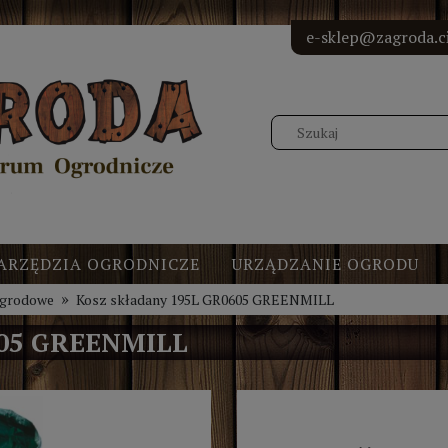
<!-- Elfs
<!-- Elf
<!-- Elf
<!-- Elf
e-sklep@zagroda.ci
ARZĘDZIA OGRODNICZE
URZĄDZANIE OGRODU
»
ogrodowe
Kosz składany 195L GR0605 GREENMILL
05 GREENMILL