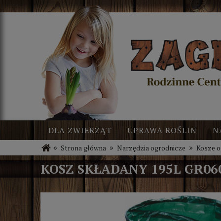
DLA ZWIERZĄT
UPRAWA ROŚLIN
N
»
»
»
Strona główna
Narzędzia ogrodnicze
Kosze 
BLOG
NOWOŚCI
KOSZ SKŁADANY 195L GR06