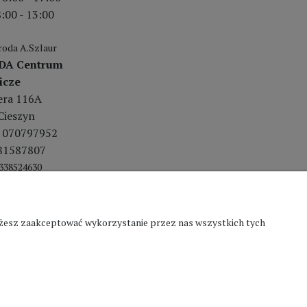
:00 - 13:00
oda A.Szlaur
DA Centrum
icze
lera 116A
Cieszyn
 070797952
81587807
338524630
Możesz zaakceptować wykorzystanie przez nas wszystkich tych