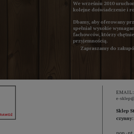
We wrześniu 2010 uruchom
kolejne doświadczenie i r
Dbamy, aby oferowany prze
spełniał wysokie wymagan
fachowców, którzy chętnie
przyjemnością.
Zapraszamy do zakupów
EMAIL:
e-sklep@
Sklep S
czynny:
pon.-pt.