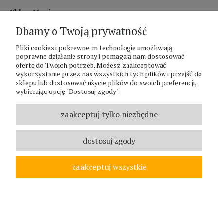
Sklep Stacjonarny czynny:
Dbamy o Twoją prywatność
pon.-pt. 8:00 - 17:00
sobota 8:00 - 13:00
Pliki cookies i pokrewne im technologie umożliwiają
poprawne działanie strony i pomagają nam dostosować
ofertę do Twoich potrzeb. Możesz zaakceptować
PHU Zagroda A.Szlaur
wykorzystanie przez nas wszystkich tych plików i przejść do
sklepu lub dostosować użycie plików do swoich preferencji,
ZAGRODA Centrum Ogrodnicze
wybierając opcję "Dostosuj zgody".
UL. Hallera 116A
43-400 Cieszyn
zaakceptuj tylko niezbędne
REGON: 070797952
NIP: 5481587807
dostosuj zgody
Telefon :
338524630
zaakceptuj wszystkie
© ZAGRODA.CIESZYN.PL
WSZELKIE PRAWA ZASTRZEŻONE.
pokaż pełną wersję strony
;
Sklep internetowy Shoper Premium