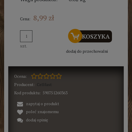
8,99 zł
Cena:
DO KOSZYKA
szt.
dodaj do przechowalni
Ocena:
Producent:
Cellfast
Kod produktu:
590751260363
zapytaj o produkt
poleć znajomemu
dodaj opinię