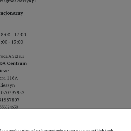
zagroda.cieszyn.pl
tacjonarny
 8:00 - 17:00
:00 - 13:00
oda A.Szlaur
DA Centrum
icze
lera 116A
Cieszyn
 070797952
81587807
338524630
Możesz zaakceptować wykorzystanie przez nas wszystkich tych