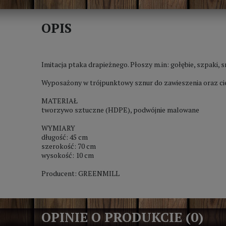
OPIS
Imitacja ptaka drapieżnego. Płoszy m.in: gołębie, szpaki, sr
Wyposażony w trójpunktowy sznur do zawieszenia oraz cie
MATERIAŁ
tworzywo sztuczne (HDPE), podwójnie malowane
WYMIARY
długość: 45 cm
szerokość: 70 cm
wysokość: 10 cm
Producent: GREENMILL
OPINIE O PRODUKCIE (0)