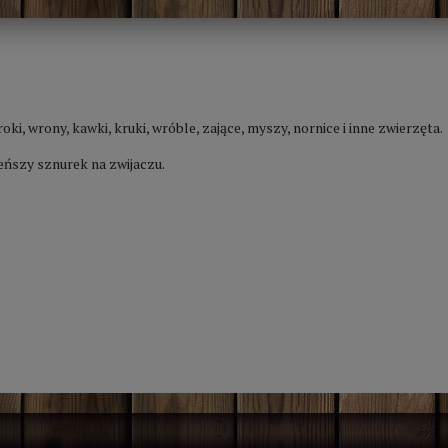
oki, wrony, kawki, kruki, wróble, zające, myszy, nornice i inne zwierzęta.
ńszy sznurek na zwijaczu.