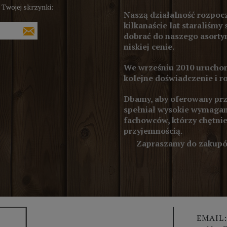
 Twojej skrzynki:
Naszą działalność rozpocz
kilkanaście lat staraliśmy 
dobrać do naszego asortym
niskiej cenie.
We wrześniu 2010 uruchom
kolejne doświadczenie i r
Dbamy, aby oferowany prze
spełniał wysokie wymagan
fachowców, którzy chętnie
przyjemnością.
Zapraszamy do zakupów
EMAIL: