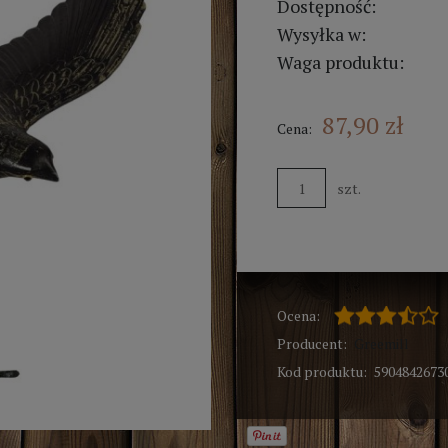
Dostępność:
Wysyłka w:
Waga produktu:
87,90 zł
Cena:
szt.
Ocena:
Producent:
Greemill
Kod produktu:
5904842673