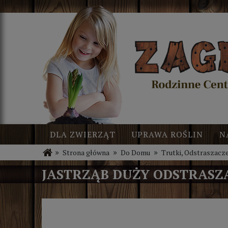
DLA ZWIERZĄT
UPRAWA ROŚLIN
N
»
»
»
Strona główna
Do Domu
Trutki, Odstraszacz
BLOG
NOWOŚCI
JASTRZĄB DUŻY ODSTRASZ