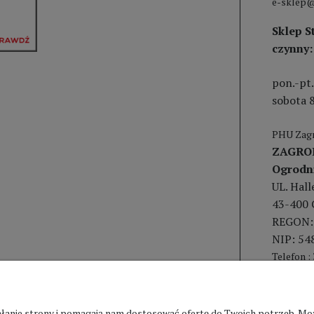
e-sklep@
Sklep S
czynny:
pon.-pt.
sobota 8
PHU Zagr
ZAGRO
Ogrodn
UL. Hal
43-400 
REGON:
NIP: 54
Telefon :
ziałanie strony i pomagają nam dostosować ofertę do Twoich potrzeb. 