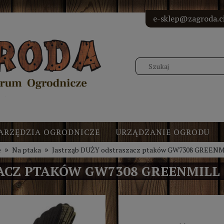
<!-- Elfs
<!-- Elf
<!-- Elf
<!-- Elf
e-sklep@zagroda.ci
ARZĘDZIA OGRODNICZE
URZĄDZANIE OGRODU
»
»
e
Na ptaka
Jastrząb DUŻY odstraszacz ptaków GW7308 GREEN
ACZ PTAKÓW GW7308 GREENMILL