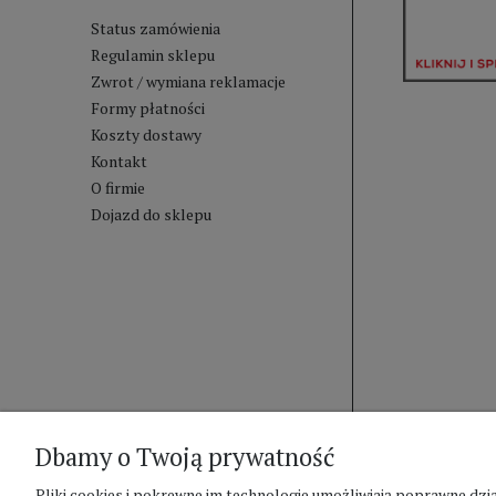
Status zamówienia
Regulamin sklepu
Zwrot / wymiana reklamacje
Formy płatności
Koszty dostawy
Kontakt
O firmie
Dojazd do sklepu
Dbamy o Twoją prywatność
Pliki cookies i pokrewne im technologie umożliwiają poprawne d