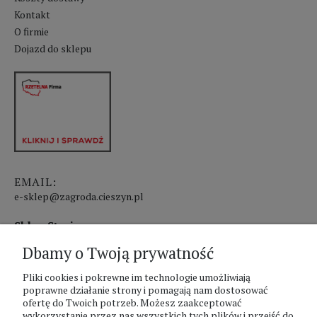
Kontakt
O firmie
Dojazd do sklepu
EMAIL:
e-sklep@zagroda.cieszyn.pl
Sklep Stacjonarny czynny:
Dbamy o Twoją prywatność
pon.-pt. 8:00 - 17:00
sobota 8:00 - 13:00
Pliki cookies i pokrewne im technologie umożliwiają
poprawne działanie strony i pomagają nam dostosować
ofertę do Twoich potrzeb. Możesz zaakceptować
PHU Zagroda A.Szlaur
wykorzystanie przez nas wszystkich tych plików i przejść do