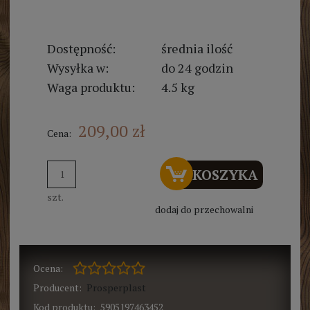
Dostępność:
średnia ilość
Wysyłka w:
do 24 godzin
Waga produktu:
4.5 kg
209,00 zł
Cena:
DO KOSZYKA
szt.
dodaj do przechowalni
Ocena:
Producent:
Prosperplast
Kod produktu:
5905197463452