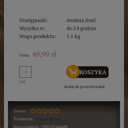
Dostępność:
średnia ilość
Wysyłka w:
do 24 godzin
Waga produktu:
1.1 kg
49,99 zł
Cena:
DO KOSZYKA
szt.
dodaj do przechowalni
Ocena:
Producent:
Prosperplast
Kod produktu:
5905197464688