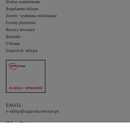
Status zamówienia
Regulamin sklepu
Zwrot / wymiana reklamacje
Formy płatności
Koszty dostawy
Kontakt
O firmie
Dojazd do sklepu
EMAIL:
e-sklep@zagroda.cieszyn.pl
Sklep Stacjonarny czynny: