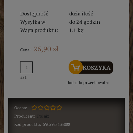
Dostępność:
duża ilość
Wysyłka w:
do 24 godzin
Waga produktu:
1.1 kg
26,90 zł
Cena:
DO KOSZYKA
szt.
dodaj do przechowalni
Ocena:
Producent:
Polnix
Kod produktu:
5905925135088