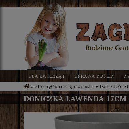
DLA ZWIERZĄT
UPRAWA ROŚLIN
N
»
»
»
Strona główna
Uprawa roślin
Doniczki, Podst
BLOG
NOWOŚCI
DONICZKA LAWENDA 17CM 