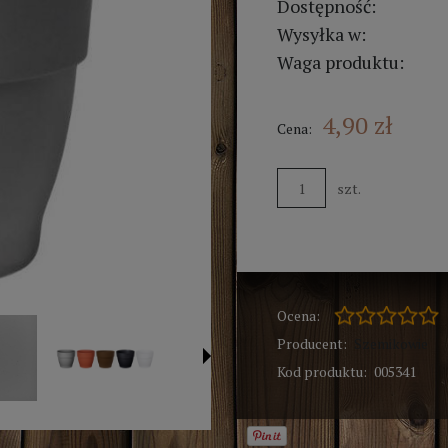
Dostępność:
Wysyłka w:
Waga produktu:
4,90 zł
Cena:
szt.
Ocena:
Producent:
Szemikowie
Kod produktu:
005341