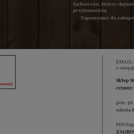
fachowców, którzy chętnie
przyjemnością.
Zapraszamy do zakupów
EMAIL:
e-sklep@
Sklep S
czynny:
pon.-pt.
sobota 8
PHU Zagr
ZAGRO