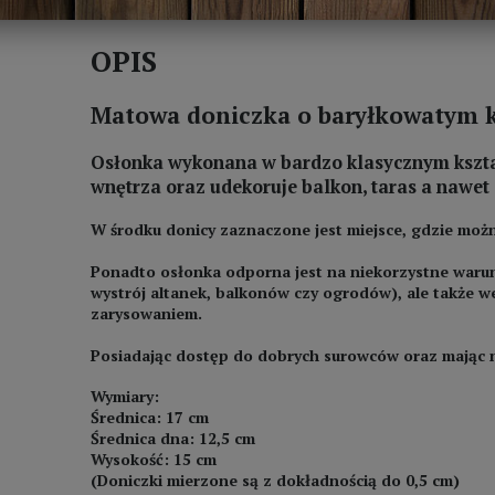
OPIS
Matowa doniczka o baryłkowatym k
Osłonka wykonana w bardzo klasycznym kształc
wnętrza oraz udekoruje balkon, taras a nawet 
W środku donicy zaznaczone jest miejsce, gdzie mo
Ponadto osłonka odporna jest na niekorzystne warun
wystrój altanek, balkonów czy ogrodów), ale także w
zarysowaniem.
Posiadając dostęp do dobrych surowców oraz mając 
Wymiary:
Średnica: 17 cm
Średnica dna: 12,5 cm
Wysokość: 15 cm
(Doniczki mierzone są z dokładnością do 0,5 cm)