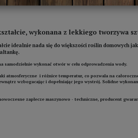
ształcie, wykonana z lekkiego tworzywa sz
ie idealnie nada się do większości roślin domowych jak 
altankę.
żna samodzielnie wykonać otwór w celu odprowadzenia wody.
ki atmosferyczne i różnice temperatur, co pozwala na całoroczn
ewnątrz wzbogacając i dopełniając jego wystrój. Solidne wykona
nowoczesne zaplecze maszynowo - techniczne, producent gwarant