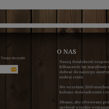
O NAS
 Twojej skrzynki:
Naszą działalność rozpocz
kilkanaście lat staraliśmy 
dobrać do naszego asortym
niskiej cenie.
We wrześniu 2010 uruchom
kolejne doświadczenie i r
Dbamy, aby oferowany prze
spełniał wysokie wymagan