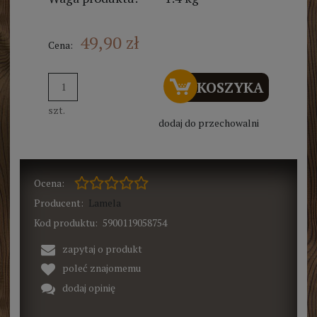
49,90 zł
Cena:
DO KOSZYKA
szt.
dodaj do przechowalni
Ocena:
Producent:
Lamela
Kod produktu:
5900119058754
zapytaj o produkt
poleć znajomemu
dodaj opinię