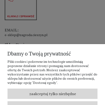
EMAIL:
e-sklep@zagroda.cieszyn.pl
Sklep Stacjonarny czynny:
Dbamy o Twoją prywatność
pon.-pt. 8:00 - 17:00
sobota 8:00 - 13:00
Pliki cookies i pokrewne im technologie umożliwiają
poprawne działanie strony i pomagają nam dostosować
ofertę do Twoich potrzeb. Możesz zaakceptować
PHU Zagroda A.Szlaur
wykorzystanie przez nas wszystkich tych plików i przejść do
sklepu lub dostosować użycie plików do swoich preferencji,
ZAGRODA Centrum Ogrodnicze
wybierając opcję "Dostosuj zgody".
UL. Hallera 116A
43-400 Cieszyn
zaakceptuj tylko niezbędne
REGON: 070797952
NIP: 5481587807