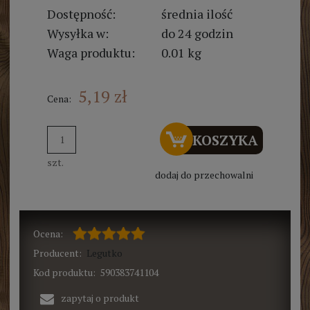
Dostępność:
średnia ilość
Wysyłka w:
do 24 godzin
Waga produktu:
0.01 kg
5,19 zł
Cena:
DO KOSZYKA
szt.
dodaj do przechowalni
Ocena:
Producent:
Legutko
Kod produktu:
590383741104
zapytaj o produkt