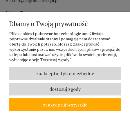
e-sklep@zagroda.cieszyn.pl
Sklep Stacjonarny czynny:
Dbamy o Twoją prywatność
pon.-pt. 8:00 - 17:00
Pliki cookies i pokrewne im technologie umożliwiają
sobota 8:00 - 13:00
poprawne działanie strony i pomagają nam dostosować
ofertę do Twoich potrzeb. Możesz zaakceptować
PHU Zagroda A.Szlaur
wykorzystanie przez nas wszystkich tych plików i przejść do
sklepu lub dostosować użycie plików do swoich preferencji,
ZAGRODA Centrum Ogrodnicze
wybierając opcję "Dostosuj zgody".
UL. Hallera 116A
43-400 Cieszyn
zaakceptuj tylko niezbędne
REGON: 070797952
NIP: 5481587807
dostosuj zgody
Telefon :
338524630
zaakceptuj wszystkie
© ZAGRODA.CIESZYN.PL
WSZELKIE PRAWA ZASTRZEŻONE.
pokaż pełną wersję strony
;