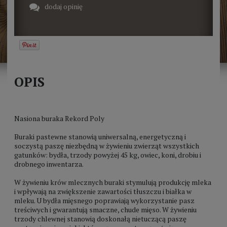
dodaj opinię
OPIS
Nasiona buraka Rekord Poly
Buraki pastewne stanowią uniwersalną, energetyczną i
soczystą paszę niezbędną w żywieniu zwierząt wszystkich
gatunków: bydła, trzody powyżej 45 kg, owiec, koni, drobiu i
drobnego inwentarza.
W żywieniu krów mlecznych buraki stymulują produkcję mleka
i wpływają na zwiększenie zawartości tłuszczu i białka w
mleku. U bydła mięsnego poprawiają wykorzystanie pasz
treściwych i gwarantują smaczne, chude mięso. W żywieniu
trzody chlewnej stanowią doskonałą nietuczącą paszę