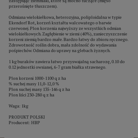
zastępując ziemniaki, które są mocno tuczące (mięso
przerośnięte tłuszczem).
Odmiana wielokiełkowa, heterozyjna, poliploidalna w typie
Ekendorf Rot, korzeń kształtu walcowatego o barwie
czerwonej. Plon korzenia najwyższy ze wszystkich odmian
wielokiełkowych. Zagłębienie w ziemi (40%), zanieczyszczenie
korzeni ziemią bardzo małe. Bardzo łatwy do zbioru ręcznego.
Zdrowotność roślin dobra, mała zdolność do wydawania
pośpiechów. Odmiana do uprawy na glebach żyznych.
1 kg buraków zawiera łatwo przyswajalną sacharozę, 0.10 do
0.12 jednostki owsianej, 6-7 gram białka strawnego.
Plon korzeni 1000-1100 q z ha
% suchej masy 11,0-12,0 %
Plon suchej masy 135-146 q z ha
Plon liści 230-280 q z ha
Waga: 1kg
PRODUKT POLSKI
Producent: HBP