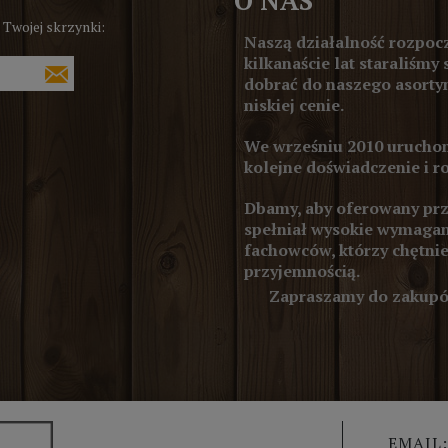
 Twojej skrzynki:
Naszą działalność rozpocz
kilkanaście lat staraliśmy 
dobrać do naszego asortym
niskiej cenie.
We wrześniu 2010 uruchom
kolejne doświadczenie i r
Dbamy, aby oferowany prze
spełniał wysokie wymagan
fachowców, którzy chętnie
przyjemnością.
Zapraszamy do zakupów
EMAIL: