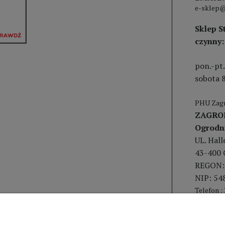
e-sklep@
Sklep S
czynny:
pon.-pt.
sobota 8
PHU Zagr
ZAGRO
Ogrodn
UL. Hal
43-400 
REGON:
NIP: 54
Telefon :