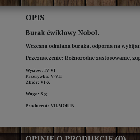
OPIS
Burak ćwikłowy Nobol.
Wczesna odmiana buraka, odporna na wybijanie
Przeznaczenie: Różnorodne zastosowanie, zupy
Wysiew: IV-VI
Przerywka: V-VII
Zbiór: VI-X
Waga: 8 g
Producent: VILMORIN
OPINIE O PRODUKCIE (0)