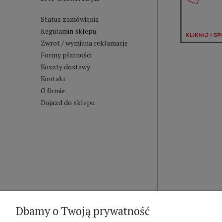
Status zamówienia
Regulamin sklepu
Zwrot / wymiana reklamacje
Formy płatności
Koszty dostawy
Kontakt
O firmie
Dojazd do sklepu
Dbamy o Twoją prywatność