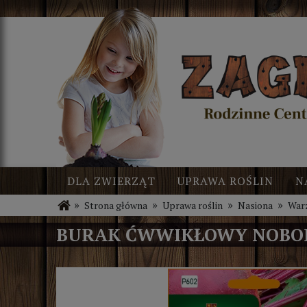
DLA ZWIERZĄT
UPRAWA ROŚLIN
N
»
»
»
»
Strona główna
Uprawa roślin
Nasiona
War
BLOG
NOWOŚCI
BURAK ĆWWIKŁOWY NOBOL