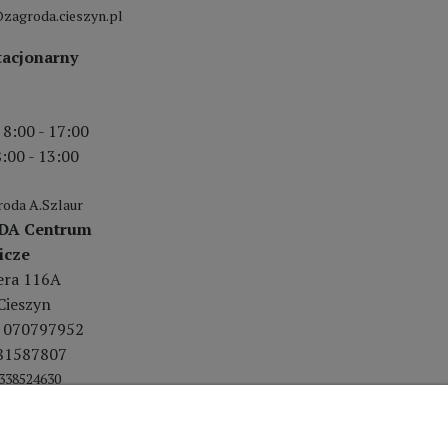
zagroda.cieszyn.pl
tacjonarny
 8:00 - 17:00
:00 - 13:00
oda A.Szlaur
DA Centrum
icze
lera 116A
Cieszyn
 070797952
81587807
338524630