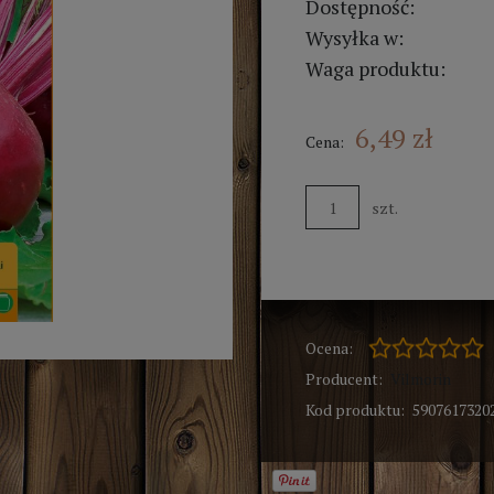
Dostępność:
Wysyłka w:
Waga produktu:
6,49 zł
Cena:
szt.
Ocena:
Producent:
Vilmorin
Kod produktu:
5907617320