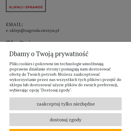
EMAIL:
e-sklep@zagroda.cieszyn.pl
Sklep Stacjonarny czynny:
Dbamy o Twoją prywatność
pon.-pt. 8:00 - 17:00
sobota 8:00 - 13:00
Pliki cookies i pokrewne im technologie umożliwiają
poprawne działanie strony i pomagają nam dostosować
ofertę do Twoich potrzeb. Możesz zaakceptować
PHU Zagroda A.Szlaur
wykorzystanie przez nas wszystkich tych plików i przejść do
sklepu lub dostosować użycie plików do swoich preferencji,
ZAGRODA Centrum Ogrodnicze
wybierając opcję "Dostosuj zgody".
UL. Hallera 116A
43-400 Cieszyn
zaakceptuj tylko niezbędne
REGON: 070797952
NIP: 5481587807
dostosuj zgody
Telefon :
338524630