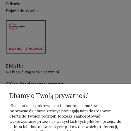
O firmie
Dojazd do sklepu
EMAIL:
e-sklep@zagroda.cieszyn.pl
Sklep Stacjonarny czynny:
Dbamy o Twoją prywatność
pon.-pt. 8:00 - 17:00
sobota 8:00 - 13:00
Pliki cookies i pokrewne im technologie umożliwiają
poprawne działanie strony i pomagają nam dostosować
ofertę do Twoich potrzeb. Możesz zaakceptować
PHU Zagroda A.Szlaur
wykorzystanie przez nas wszystkich tych plików i przejść do
sklepu lub dostosować użycie plików do swoich preferencji,
ZAGRODA Centrum Ogrodnicze