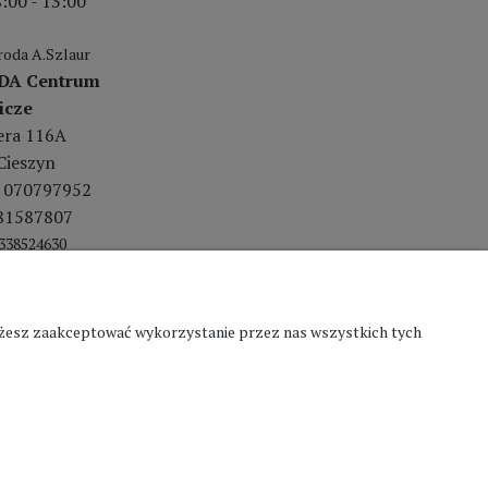
:00 - 13:00
oda A.Szlaur
DA Centrum
icze
lera 116A
Cieszyn
 070797952
81587807
338524630
Możesz zaakceptować wykorzystanie przez nas wszystkich tych