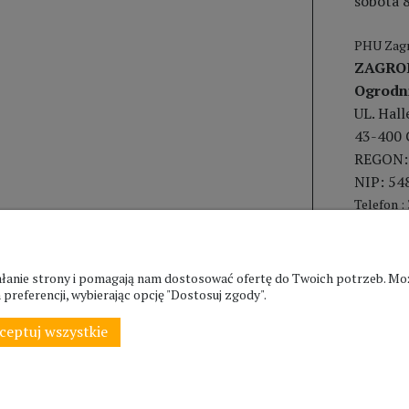
sobota 8
PHU Zagr
ZAGRO
Ogrodn
UL. Hal
43-400 
REGON:
NIP: 54
Telefon :
ziałanie strony i pomagają nam dostosować ofertę do Twoich potrzeb. 
preferencji, wybierając opcję "Dostosuj zgody".
ceptuj wszystkie
© ZAGRODA.CIESZYN.PL
WSZELKIE PRAWA ZASTRZEŻONE.