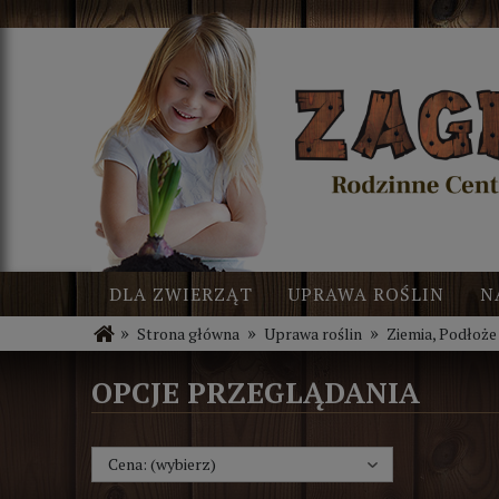
DLA ZWIERZĄT
UPRAWA ROŚLIN
N
»
»
»
Strona główna
Uprawa roślin
Ziemia, Podłoże
BLOG
NOWOŚCI
OPCJE PRZEGLĄDANIA
Cena: (wybierz)