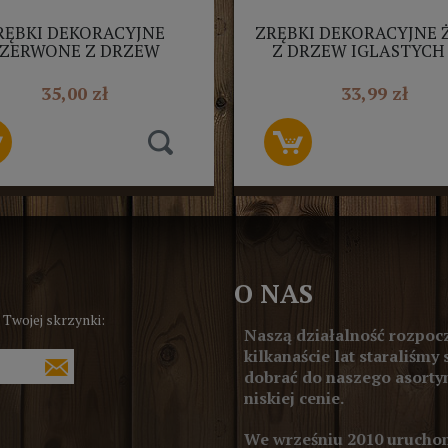
RĘBKI DEKORACYJNE
ZRĘBKI DEKORACYJNE 
ZERWONE Z DRZEW
Z DRZEW IGLASTYCH 
IGLASTYCH 50L
35,00 zł
33,99 zł
O NAS
 Twojej skrzynki:
Naszą działalność rozpocz
kilkanaście lat staraliśmy 
dobrać do naszego asortym
niskiej cenie.
We wrześniu 2010 uruchom