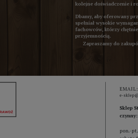
kolejne doświadczenie i r
Dbamy, aby oferowany prze
spełniał wysokie wymagan
fachowców, którzy chętnie
przyjemnością.
Zapraszamy do zakupów
EMAIL:
e-sklep@
Sklep S
czynny:
pon.-pt.