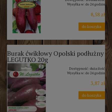
Wysyłka w:
do 24 godzin
8,58 zł
do koszyka
Burak ćwikłowy Opolski podłużny
LEGUTKO 20g
Dostępność:
duża ilość
Wysyłka w:
do 24 godzin
3,87 zł
do koszyka