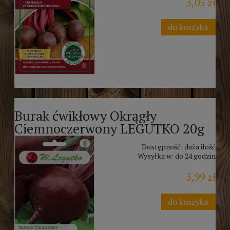
3,05 zł
do koszyka
Burak ćwikłowy Okrągły
Ciemnoczerwony LEGUTKO 20g
Dostępność:
duża ilość
Wysyłka w:
do 24 godzin
3,99 zł
do koszyka