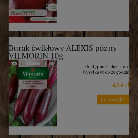
Burak ćwikłowy ALEXIS późny
VILMORIN 10g
Dostępność:
duża ilość
Wysyłka w:
do 24 godzin
4,54 zł
do koszyka