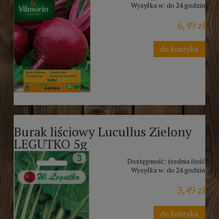
Wysyłka w:
do 24 godzin
6,49 zł
do koszyka
Burak liściowy Lucullus Zielony
LEGUTKO 5g
Dostępność:
średnia ilość
Wysyłka w:
do 24 godzin
3,49 zł
do koszyka