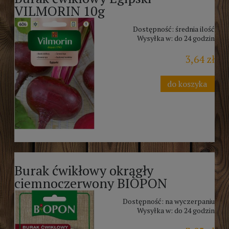
VILMORIN 10g
Dostępność:
średnia ilość
Wysyłka w:
do 24 godzin
3,64 zł
do koszyka
Burak ćwikłowy okrągły
ciemnoczerwony BIOPON
Dostępność:
na wyczerpaniu
Wysyłka w:
do 24 godzin