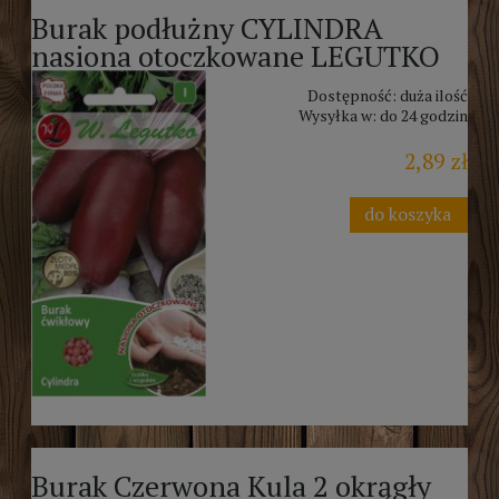
Burak podłużny CYLINDRA
nasiona otoczkowane LEGUTKO
Dostępność:
duża ilość
Wysyłka w:
do 24 godzin
2,89 zł
do koszyka
Burak Czerwona Kula 2 okrągły