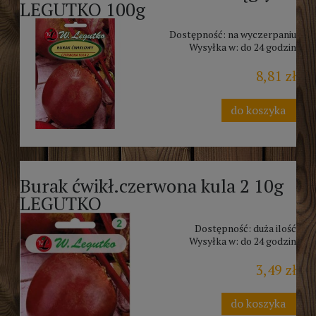
LEGUTKO 100g
Dostępność:
na wyczerpaniu
Wysyłka w:
do 24 godzin
8,81 zł
do koszyka
Burak ćwikł.czerwona kula 2 10g
LEGUTKO
Dostępność:
duża ilość
Wysyłka w:
do 24 godzin
3,49 zł
do koszyka