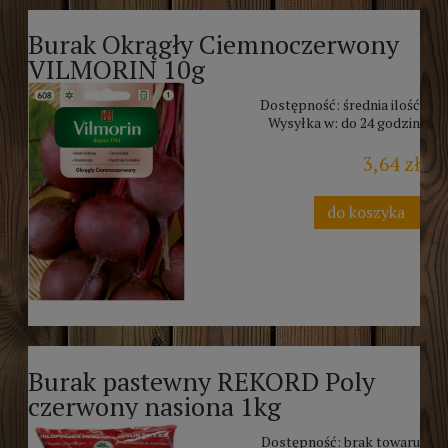
Burak Okrągły Ciemnoczerwony
VILMORIN 10g
Dostępność:
średnia ilość
Wysyłka w:
do 24 godzin
3,64 zł
do koszyka
Burak pastewny REKORD Poly
czerwony nasiona 1kg
Dostępność:
brak towaru