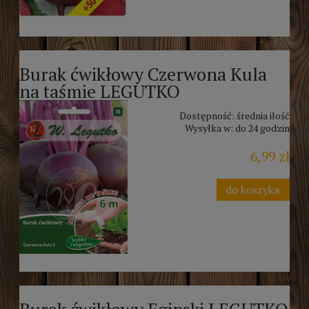
Burak ćwikłowy Czerwona Kula
na taśmie LEGUTKO
Dostępność:
średnia ilość
Wysyłka w:
do 24 godzin
6,99 zł
do koszyka
Burak ćwikłowy Egipski LEGUTKO