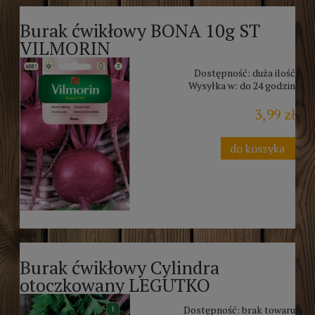
Burak ćwikłowy BONA 10g ST
VILMORIN
Dostępność:
duża ilość
Wysyłka w:
do 24 godzin
3,99 zł
do koszyka
Burak ćwikłowy Cylindra
otoczkowany LEGUTKO
Dostępność:
brak towaru