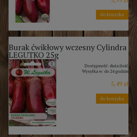
do koszyka
Burak ćwikłowy wczesny Cylindra
LEGUTKO 25g
Dostępność:
duża ilość
Wysyłka w:
do 24 godzin
5,49 zł
do koszyka