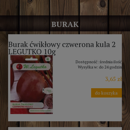
BURAK
Burak ćwikłowy czwerona kula 2
LEGUTKO 10g
Dostępność:
średnia ilość
Wysyłka w:
do 24 godzin
3,65 zł
do koszyka