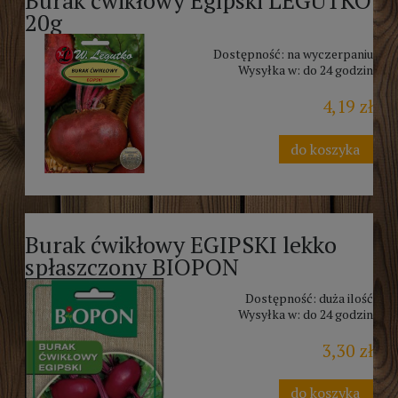
20g
Dostępność:
na wyczerpaniu
Wysyłka w:
do 24 godzin
4,19 zł
do koszyka
Burak ćwikłowy EGIPSKI lekko
spłaszczony BIOPON
Dostępność:
duża ilość
Wysyłka w:
do 24 godzin
3,30 zł
do koszyka