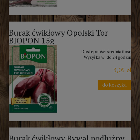
Burak ćwikłowy Opolski Tor
BIOPON 15g
Dostępność:
średnia ilość
Wysyłka w:
do 24 godzin
3,05 zł
do koszyka
Burak ćwikłowy Rywal podłużny