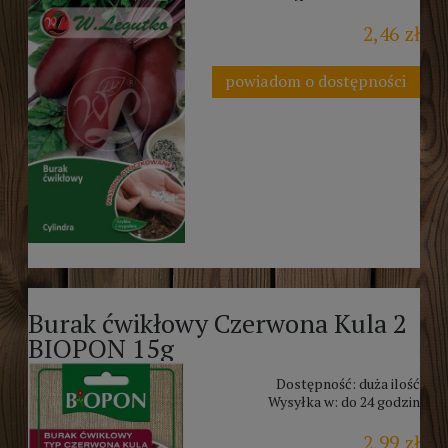
2,46 zł
powiadom o dostępności
Burak ćwikłowy Czerwona Kula 2
BIOPON 15g
Dostępność:
duża ilość
Wysyłka w:
do 24 godzin
2,99 zł