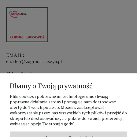
EMAIL:
e-sklep@zagroda.cieszyn.pl
Sklep Stacjonarny czynny:
Dbamy o Twoją prywatność
pon.-pt. 8:00 - 17:00
sobota 8:00 - 13:00
Pliki cookies i pokrewne im technologie umożliwiają
poprawne działanie strony i pomagają nam dostosować
ofertę do Twoich potrzeb. Możesz zaakceptować
PHU Zagroda A.Szlaur
wykorzystanie przez nas wszystkich tych plików i przejść do
sklepu lub dostosować użycie plików do swoich preferencji,
ZAGRODA Centrum Ogrodnicze
wybierając opcję "Dostosuj zgody".
UL. Hallera 116A
43-400 Cieszyn