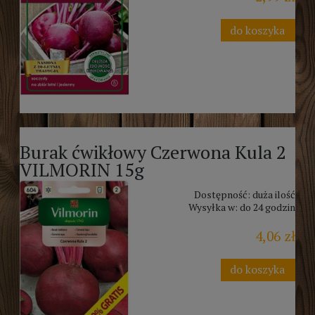
do koszyka
Burak ćwikłowy Czerwona Kula 2
VILMORIN 15g
Dostępność:
duża ilość
Wysyłka w:
do 24 godzin
4,06 zł
do koszyka