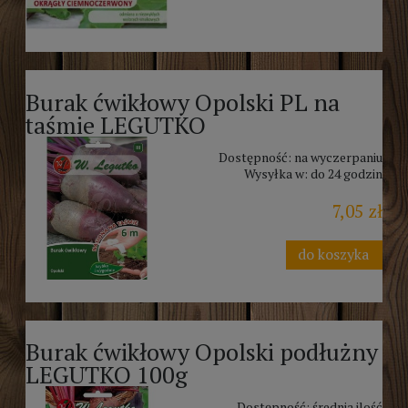
Burak ćwikłowy Opolski PL na
taśmie LEGUTKO
Dostępność:
na wyczerpaniu
Wysyłka w:
do 24 godzin
7,05 zł
do koszyka
Burak ćwikłowy Opolski podłużny
LEGUTKO 100g
Dostępność:
średnia ilość