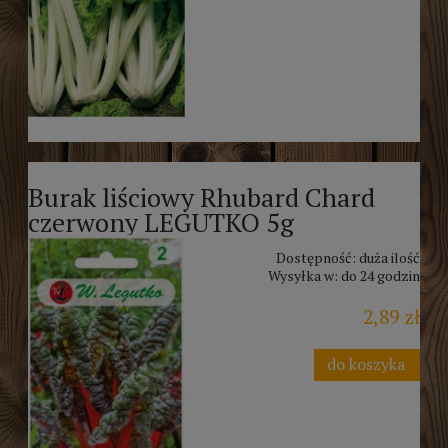
Burak liściowy Rhubard Chard
czerwony LEGUTKO 5g
Dostępność:
duża ilość
Wysyłka w:
do 24 godzin
2,89 zł
do koszyka