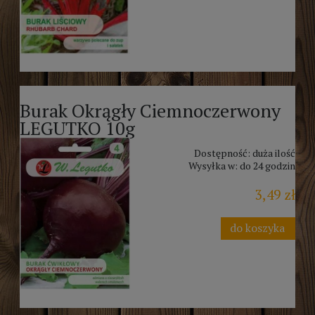
Burak Okrągły Ciemnoczerwony
LEGUTKO 10g
Dostępność:
duża ilość
Wysyłka w:
do 24 godzin
3,49 zł
do koszyka