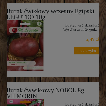
Burak ćwikłowy wczesny Egipski
LEGUTKO 10g
Dostępność:
duża ilość
Wysyłka w:
do 24 godzin
3,49 zł
do koszyka
Burak ćwwikłowy NOBOL 8g
VILMORIN
Dostępność:
duża ilość