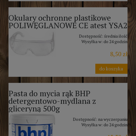
Okulary ochronne plastikowe
POLIWĘGLANOWE CE atest YSA2
Dostępność:
średnia ilość
Wysyłka w:
do 24 godzin
8,50 zł
do koszyka
Pasta do mycia rąk BHP
detergentowo-mydlana z
gliceryną 500g
Dostępność:
na wyczerpaniu
Wysyłka w:
do 24 godzin