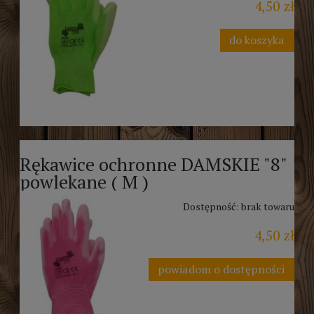
4,50 zł
do koszyka
Rękawice ochronne DAMSKIE "8"
powlekane ( M )
Dostępność:
brak towaru
4,50 zł
powiadom o dostępności