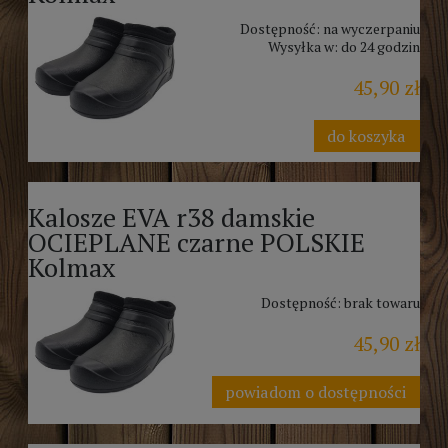
Dostępność:
na wyczerpaniu
Wysyłka w:
do 24 godzin
45,90 zł
do koszyka
Kalosze EVA r38 damskie
OCIEPLANE czarne POLSKIE
Kolmax
Dostępność:
brak towaru
45,90 zł
powiadom o dostępności