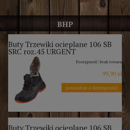
BHP
Buty Trzewiki ocieplane 106 SB
SRC roz.45 URGENT
Dostępność:
brak towaru
99,90 zł
powiadom o dostępności
Buty Trzewiki ocieplane 106 SB