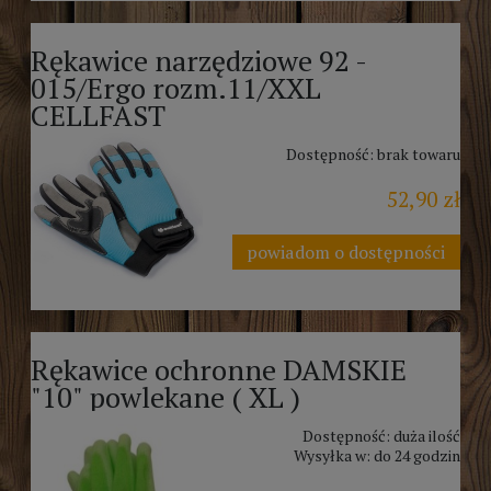
Rękawice narzędziowe 92 -
015/Ergo rozm.11/XXL
CELLFAST
Dostępność:
brak towaru
52,90 zł
powiadom o dostępności
Rękawice ochronne DAMSKIE
"10" powlekane ( XL )
Dostępność:
duża ilość
Wysyłka w:
do 24 godzin