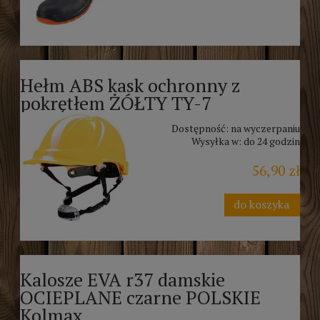
Hełm ABS kask ochronny z
pokrętłem ŻÓŁTY TY-7
Dostępność:
na wyczerpaniu
Wysyłka w:
do 24 godzin
56,90 zł
do koszyka
Kalosze EVA r37 damskie
OCIEPLANE czarne POLSKIE
Kolmax