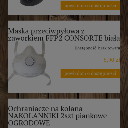
powiadom o dostępności
Maska przeciwpyłowa z
zaworkiem FFP2 CONSORTE biała
Dostępność:
brak towaru
5,90 zł
powiadom o dostępności
Ochraniacze na kolana
NAKOLANNIKI 2szt piankowe
OGRODOWE