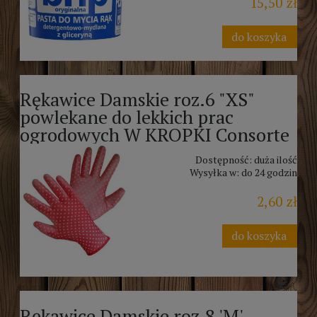
15,50 zł
do koszyka
Rękawice Damskie roz.6 "XS"
powlekane do lekkich prac
ogrodowych W KROPKI Consorte
Dostępność:
duża ilość
Wysyłka w:
do 24 godzin
2,60 zł
do koszyka
Rękawice Damskie roz.8 'M'