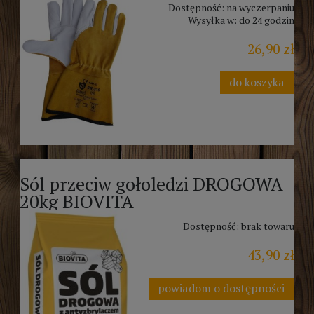
Dostępność:
na wyczerpaniu
Wysyłka w:
do 24 godzin
26,90 zł
do koszyka
Sól przeciw gołoledzi DROGOWA
20kg BIOVITA
Dostępność:
brak towaru
43,90 zł
powiadom o dostępności