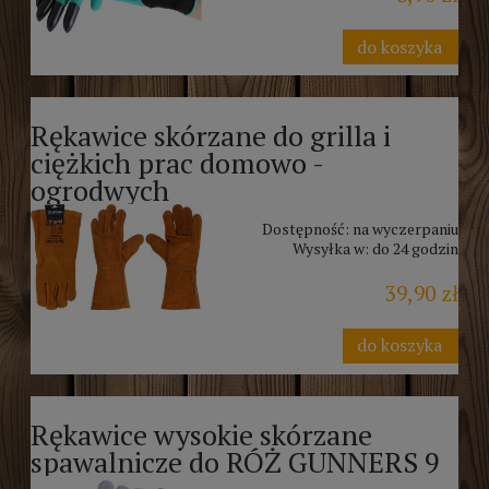
do koszyka
Rękawice skórzane do grilla i
ciężkich prac domowo -
ogrodwych
Dostępność:
na wyczerpaniu
Wysyłka w:
do 24 godzin
39,90 zł
do koszyka
Rękawice wysokie skórzane
spawalnicze do RÓŻ GUNNERS 9