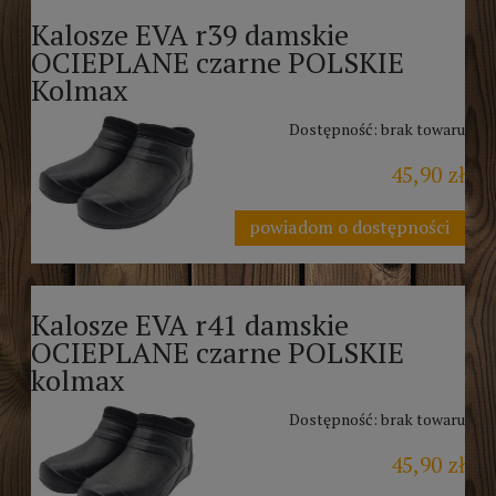
Kalosze EVA r39 damskie
OCIEPLANE czarne POLSKIE
Kolmax
Dostępność:
brak towaru
45,90 zł
powiadom o dostępności
Kalosze EVA r41 damskie
OCIEPLANE czarne POLSKIE
kolmax
Dostępność:
brak towaru
45,90 zł