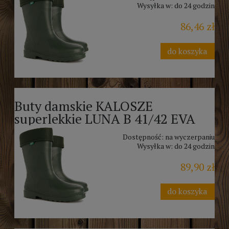
Wysyłka w:
do 24 godzin
86,46 zł
do koszyka
Buty damskie KALOSZE
superlekkie LUNA B 41/42 EVA
Dostępność:
na wyczerpaniu
Wysyłka w:
do 24 godzin
89,90 zł
do koszyka