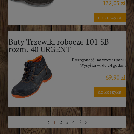
172,05 zł
do koszyka
Buty Trzewiki robocze 101 SB
rozm. 40 URGENT
Dostępność:
na wyczerpaniu
Wysyłka w:
do 24 godzin
69,90 zł
do koszyka
1
2
3
4
5