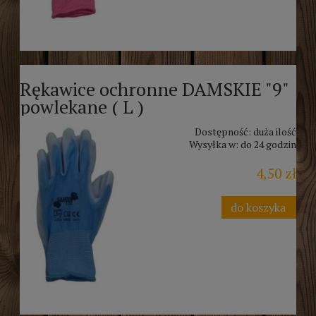
Rękawice ochronne DAMSKIE "9"
powlekane ( L )
Dostępność:
duża ilość
Wysyłka w:
do 24 godzin
4,50 zł
do koszyka