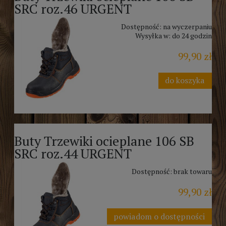
SRC roz.46 URGENT
Dostępność:
na wyczerpaniu
Wysyłka w:
do 24 godzin
99,90 zł
do koszyka
Buty Trzewiki ocieplane 106 SB
SRC roz.44 URGENT
Dostępność:
brak towaru
99,90 zł
powiadom o dostępności