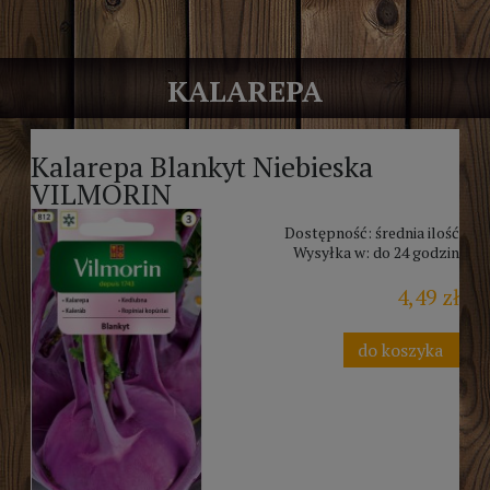
KALAREPA
Kalarepa Blankyt Niebieska
VILMORIN
Dostępność:
średnia ilość
Wysyłka w:
do 24 godzin
4,49 zł
do koszyka