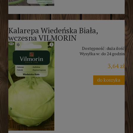
Kalarepa Wiedeńska Biała,
wczesna VILMORIN
Dostępność:
duża ilość
Wysyłka w:
do 24 godzin
3,64 zł
do koszyka