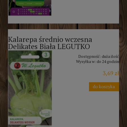
Kalarepa średnio wczesna
Delikates Biała LEGUTKO
Dostępność:
duża ilość
Wysyłka w:
do 24 godzin
3,69 zł
do koszyka