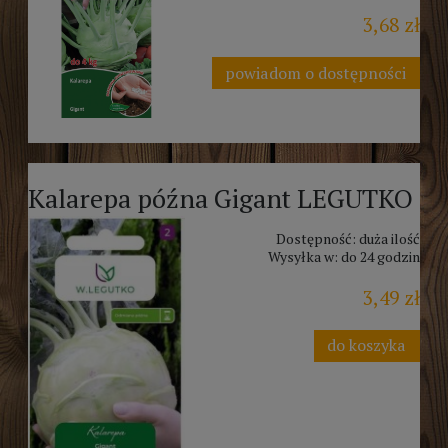
3,68 zł
powiadom o dostępności
Kalarepa późna Gigant LEGUTKO
Dostępność:
duża ilość
Wysyłka w:
do 24 godzin
3,49 zł
do koszyka