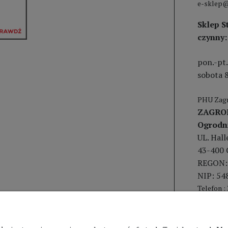
e-sklep@
Sklep S
czynny:
pon.-pt.
sobota 8
PHU Zagr
ZAGRO
Ogrodn
UL. Hal
43-400 
REGON:
NIP: 54
Telefon :