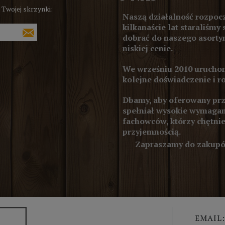
 Twojej skrzynki:
Naszą działalność rozpocz
kilkanaście lat staraliśmy 
dobrać do naszego asortym
niskiej cenie.
We wrześniu 2010 uruchom
kolejne doświadczenie i r
Dbamy, aby oferowany prze
spełniał wysokie wymagan
fachowców, którzy chętnie
przyjemnością.
Zapraszamy do zakupów
EMAIL: