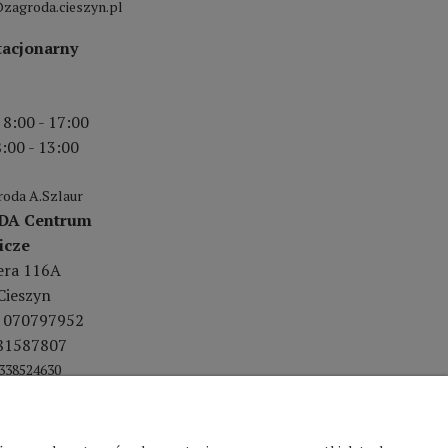
zagroda.cieszyn.pl
tacjonarny
 8:00 - 17:00
:00 - 13:00
oda A.Szlaur
DA Centrum
icze
lera 116A
Cieszyn
 070797952
81587807
338524630