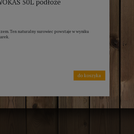
WOKAS 50L podłoże
em. Ten naturalny surowiec powstaje w wyniku
arek.
do koszyka