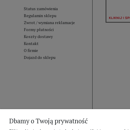
Status zamówienia
Regulamin sklepu
Zwrot / wymiana reklamacje
Formy płatności
Koszty dostawy
Kontakt
O firmie
Dojazd do sklepu
Dbamy o Twoją prywatność