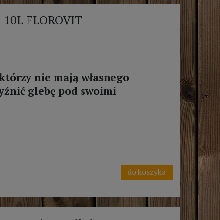
S 10L FLOROVIT
którzy nie mają własnego
yźnić glebę pod swoimi
do koszyka