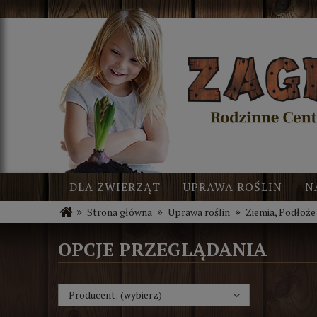
DLA ZWIERZĄT
UPRAWA ROŚLIN
N
»
»
»
Strona główna
Uprawa roślin
Ziemia, Podłoże
BLOG
NOWOŚCI
OPCJE PRZEGLĄDANIA
Producent: (wybierz)