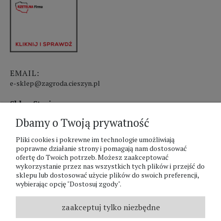
EMAIL:
e-sklep@zagroda.cieszyn.pl
Sklep Stacjonarny czynny:
Dbamy o Twoją prywatność
pon.-pt. 8:00 - 17:00
sobota 8:00 - 13:00
Pliki cookies i pokrewne im technologie umożliwiają
poprawne działanie strony i pomagają nam dostosować
ofertę do Twoich potrzeb. Możesz zaakceptować
PHU Zagroda A.Szlaur
wykorzystanie przez nas wszystkich tych plików i przejść do
sklepu lub dostosować użycie plików do swoich preferencji,
ZAGRODA Centrum Ogrodnicze
wybierając opcję "Dostosuj zgody".
UL. Hallera 116A
43-400 Cieszyn
zaakceptuj tylko niezbędne
REGON: 070797952