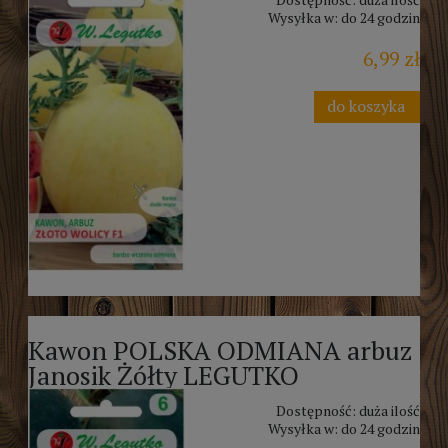
Wysyłka w:
do 24 godzin
6,99 zł
do koszyka
Kawon POLSKA ODMIANA arbuz
Janosik Żółty LEGUTKO
Dostępność:
duża ilość
Wysyłka w:
do 24 godzin