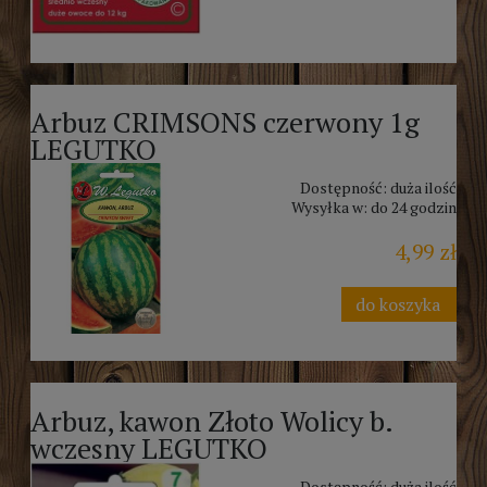
Arbuz CRIMSONS czerwony 1g
LEGUTKO
Dostępność:
duża ilość
Wysyłka w:
do 24 godzin
4,99 zł
do koszyka
Arbuz, kawon Złoto Wolicy b.
wczesny LEGUTKO
Dostępność:
duża ilość