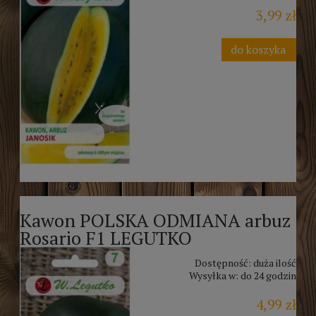
3,99 zł
do koszyka
Kawon POLSKA ODMIANA arbuz
Rosario F1 LEGUTKO
Dostępność:
duża ilość
Wysyłka w:
do 24 godzin
4,99 zł