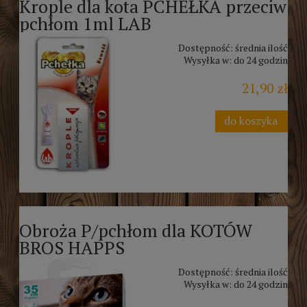
Krople dla kota PCHEŁKA przeciw
pchłom 1ml LAB
Dostępność:
średnia ilość
Wysyłka w:
do 24 godzin
21,90 zł
do koszyka
Obroża P/pchłom dla KOTÓW
BROS HAPPS
Dostępność:
średnia ilość
Wysyłka w:
do 24 godzin