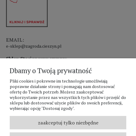
EMAIL:
e-sklep@zagroda.cieszyn.pl
Sklep Stacjonarny czynny:
Dbamy o Twoją prywatność
pon.-pt. 8:00 - 17:00
sobota 8:00 - 13:00
Pliki cookies i pokrewne im technologie umożliwiają
poprawne działanie strony i pomagają nam dostosować
ofertę do Twoich potrzeb. Możesz zaakceptować
PHU Zagroda A.Szlaur
wykorzystanie przez nas wszystkich tych plików i przejść do
sklepu lub dostosować użycie plików do swoich preferencji,
ZAGRODA Centrum Ogrodnicze
wybierając opcję "Dostosuj zgody".
UL. Hallera 116A
43-400 Cieszyn
zaakceptuj tylko niezbędne
REGON: 070797952
NIP: 5481587807