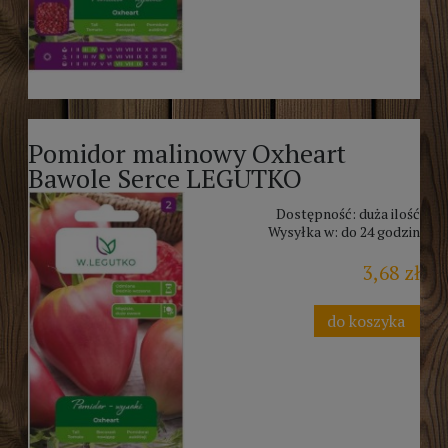
Pomidor malinowy Oxheart
Bawole Serce LEGUTKO
Dostępność:
duża ilość
Wysyłka w:
do 24 godzin
3,68 zł
do koszyka