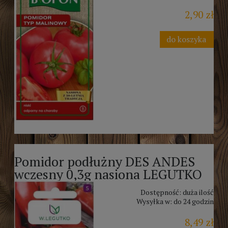
2,90 zł
do koszyka
Pomidor podłużny DES ANDES
wczesny 0,3g nasiona LEGUTKO
Dostępność:
duża ilość
Wysyłka w:
do 24 godzin
8,49 zł