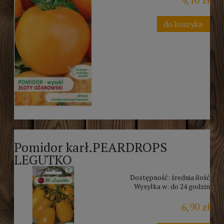
4,10 zł
do koszyka
Pomidor karł.PEARDROPS
LEGUTKO
Dostępność:
średnia ilość
Wysyłka w:
do 24 godzin
6,90 zł