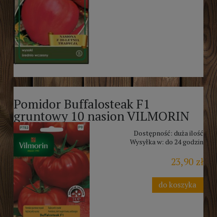
Pomidor Buffalosteak F1
gruntowy 10 nasion VILMORIN
Dostępność:
duża ilość
Wysyłka w:
do 24 godzin
23,90 zł
do koszyka