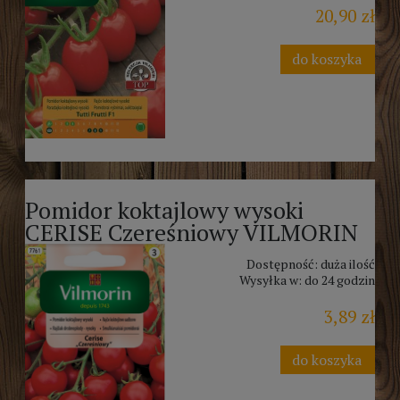
20,90 zł
do koszyka
Pomidor koktajlowy wysoki
CERISE Czereśniowy VILMORIN
Dostępność:
duża ilość
Wysyłka w:
do 24 godzin
3,89 zł
do koszyka