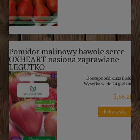
Pomidor malinowy bawole serce
OXHEART nasiona zaprawiane
LEGUTKO
Dostępność:
duża ilość
Wysyłka w:
do 24 godzin
3,66 zł
do koszyka