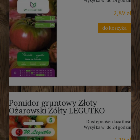
Wysyłka w:
do 24 godzin
2,89 zł
do koszyka
Pomidor gruntowy Złoty
Ożarowski Żółty LEGUTKO
Dostępność:
duża ilość
Wysyłka w:
do 24 godzin