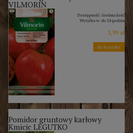
VILMORIN
Dostępność:
średnia ilość
Wysyłka w:
do 24 godzin
3,99 zł
do koszyka
Pomidor gruntowy karłowy
Kmicic LEGUTKO