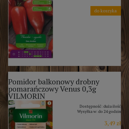
do koszyka
Pomidor balkonowy drobny
pomarańczowy Venus 0,3g
VILMORIN
Dostępność:
duża ilość
Wysyłka w:
do 24 godzin
3,49 zł