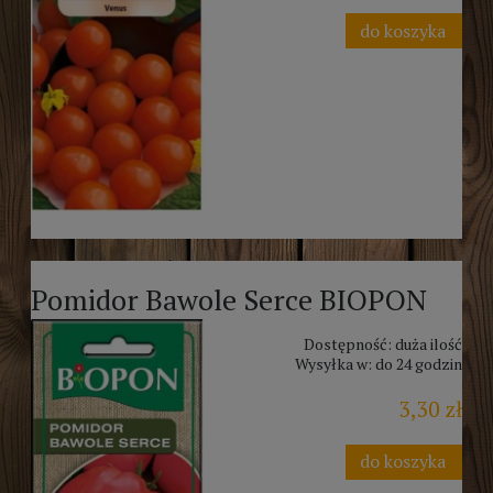
do koszyka
Pomidor Bawole Serce BIOPON
Dostępność:
duża ilość
Wysyłka w:
do 24 godzin
3,30 zł
do koszyka