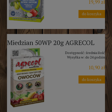
19,99 zł
do koszyka
Miedzian 50WP 20g AGRECOL
Dostępność:
średnia ilość
Wysyłka w:
do 24 godzin
10,90 zł
do koszyka