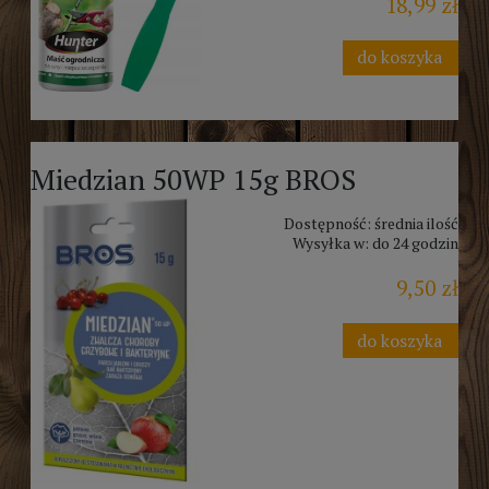
18,99 zł
do koszyka
Miedzian 50WP 15g BROS
Dostępność:
średnia ilość
Wysyłka w:
do 24 godzin
9,50 zł
do koszyka