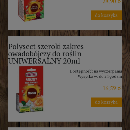
28,90 zł
do koszyka
Polysect szeroki zakres
owadobójczy do roślin
UNIWERSALNY 20ml
Dostępność:
na wyczerpaniu
Wysyłka w:
do 24 godzin
16,59 zł
do koszyka