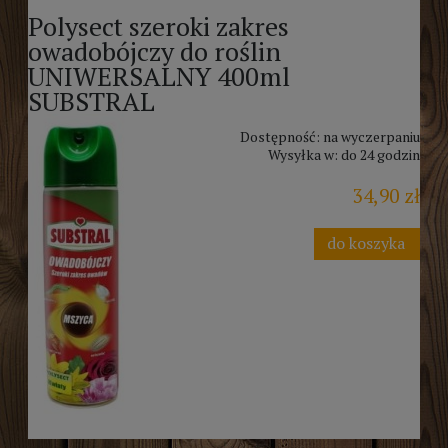
Polysect szeroki zakres
owadobójczy do roślin
UNIWERSALNY 400ml
SUBSTRAL
Dostępność:
na wyczerpaniu
Wysyłka w:
do 24 godzin
34,90 zł
do koszyka