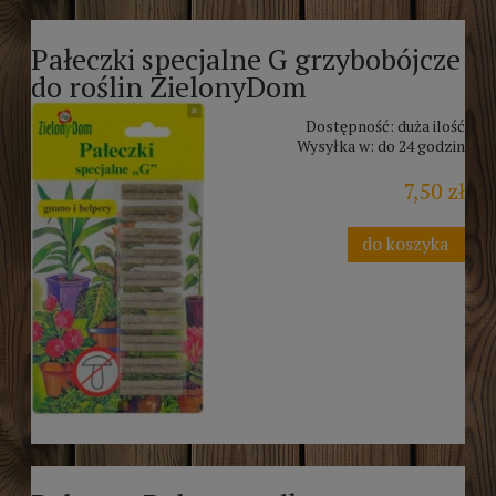
Pałeczki specjalne G grzybobójcze
do roślin ZielonyDom
Dostępność:
duża ilość
Wysyłka w:
do 24 godzin
7,50 zł
do koszyka