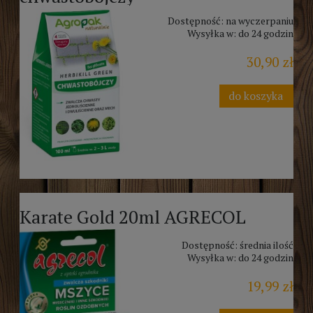
Dostępność:
na wyczerpaniu
Wysyłka w:
do 24 godzin
30,90 zł
do koszyka
Karate Gold 20ml AGRECOL
Dostępność:
średnia ilość
Wysyłka w:
do 24 godzin
19,99 zł