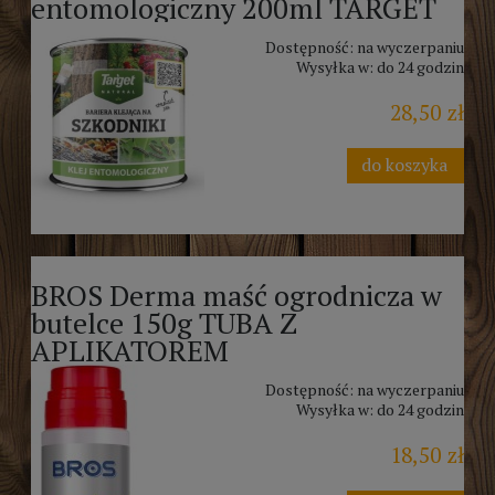
entomologiczny 200ml TARGET
Dostępność:
na wyczerpaniu
Wysyłka w:
do 24 godzin
28,50 zł
do koszyka
BROS Derma maść ogrodnicza w
butelce 150g TUBA Z
APLIKATOREM
Dostępność:
na wyczerpaniu
Wysyłka w:
do 24 godzin
18,50 zł