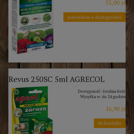
55,00 zł
powiadom o dostępności
Revus 250SC 5ml AGRECOL
Dostępność:
średnia ilość
Wysyłka w:
do 24 godzin
16,90 zł
do koszyka