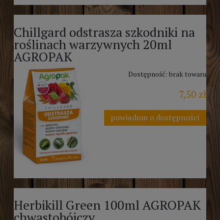
Chillgard odstrasza szkodniki na
roślinach warzywnych 20ml
AGROPAK
Dostępność:
brak towaru
7,50 zł
powiadom o dostępności
Herbikill Green 100ml AGROPAK
chwastobójczy