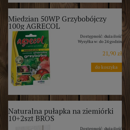
Miedzian 50WP Grzybobójczy
100g AGRECOL
Dostępność:
duża ilość
Wysyłka w:
do 24 godzin
21,90 zł
do koszyka
Naturalna pułapka na ziemiórki
10+2szt BROS
Dostępność:
duża ilość