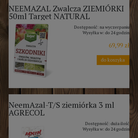
NEEMAZAL Zwalcza ZIEMIÓRKI
50ml Target NATURAL
Dostępność:
na wyczerpaniu
Wysyłka w:
do 24 godzin
69,99 zł
do koszyka
NeemAzal-T/S ziemiórka 3 ml
AGRECOL
Dostępność:
duża ilość
Wysyłka w:
do 24 godzin