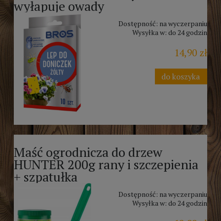
wyłapuje owady
Dostępność:
na wyczerpaniu
Wysyłka w:
do 24 godzin
14,90 zł
do koszyka
Maść ogrodnicza do drzew
HUNTER 200g rany i szczepienia
+ szpatułka
Dostępność:
na wyczerpaniu
Wysyłka w:
do 24 godzin