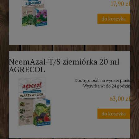
17,90 zł
do koszyka
NeemAzal-T/S ziemiórka 20 ml
AGRECOL
Dostępność:
na wyczerpaniu
Wysyłka w:
do 24 godzin
63,00 zł
do koszyka