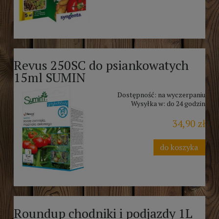
Revus 250SC do psiankowatych
15ml SUMIN
Dostępność:
na wyczerpaniu
Wysyłka w:
do 24 godzin
34,90 zł
do koszyka
Roundup chodniki i podjazdy 1L