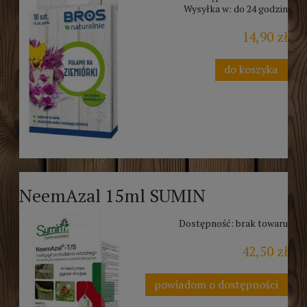
Wysyłka w:
do 24 godzin
14,90 zł
do koszyka
NeemAzal 15ml SUMIN
Dostępność:
brak towaru
42,50 zł
powiadom o dostępności