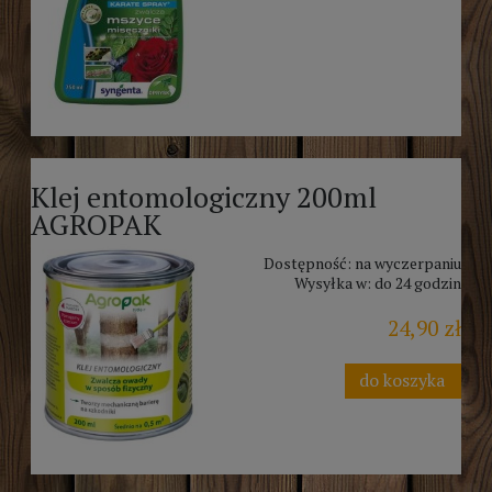
Klej entomologiczny 200ml
AGROPAK
Dostępność:
na wyczerpaniu
Wysyłka w:
do 24 godzin
24,90 zł
do koszyka