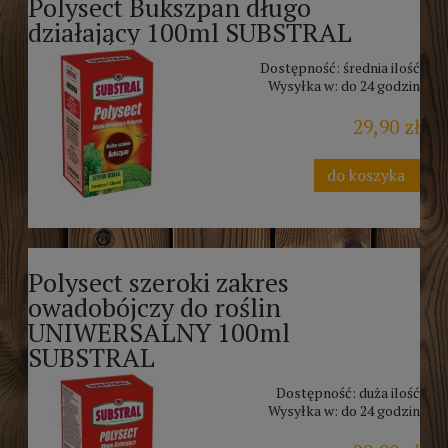
Polysect Bukszpan długo
działający 100ml SUBSTRAL
Dostępność:
średnia ilość
Wysyłka w:
do 24 godzin
29,90 zł
do koszyka
Polysect szeroki zakres
owadobójczy do roślin
UNIWERSALNY 100ml
SUBSTRAL
Dostępność:
duża ilość
Wysyłka w:
do 24 godzin