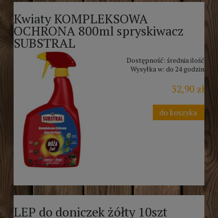
Kwiaty KOMPLEKSOWA
OCHRONA 800ml spryskiwacz
SUBSTRAL
Dostępność:
średnia ilość
Wysyłka w:
do 24 godzin
32,90 zł
do koszyka
LEP do doniczek żółty 10szt