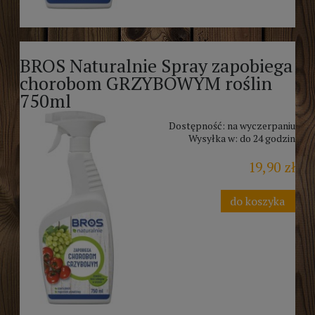
BROS Naturalnie Spray zapobiega
chorobom GRZYBOWYM roślin
750ml
Dostępność:
na wyczerpaniu
Wysyłka w:
do 24 godzin
19,90 zł
do koszyka