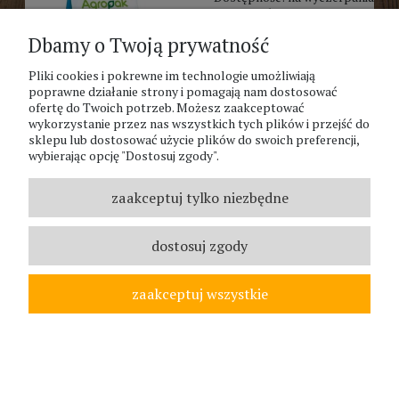
Wysyłka w:
do 24 godzin
Dbamy o Twoją prywatność
9,99 zł
Pliki cookies i pokrewne im technologie umożliwiają
do koszyka
poprawne działanie strony i pomagają nam dostosować
ofertę do Twoich potrzeb. Możesz zaakceptować
wykorzystanie przez nas wszystkich tych plików i przejść do
sklepu lub dostosować użycie plików do swoich preferencji,
wybierając opcję "Dostosuj zgody".
1
2
3
zaakceptuj tylko niezbędne
dostosuj zgody
zaakceptuj wszystkie
NEWSLETTER
Otrzymuj informacje o nowościach i promocjach wprost do
Twojej skrzynki: