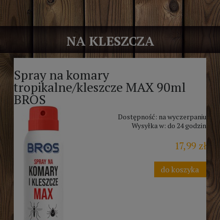
NA KLESZCZA
Spray na komary
tropikalne/kleszcze MAX 90ml
BROS
Dostępność:
na wyczerpaniu
Wysyłka w:
do 24 godzin
17,99 zł
do koszyka