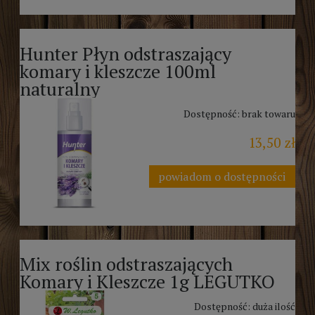
Hunter Płyn odstraszający
komary i kleszcze 100ml
naturalny
Dostępność:
brak towaru
13,50 zł
powiadom o dostępności
Mix roślin odstraszających
Komary i Kleszcze 1g LEGUTKO
Dostępność:
duża ilość