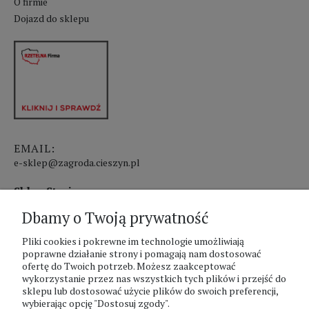
O firmie
Dojazd do sklepu
EMAIL:
e-sklep@zagroda.cieszyn.pl
Sklep Stacjonarny czynny:
Dbamy o Twoją prywatność
pon.-pt. 8:00 - 17:00
sobota 8:00 - 13:00
Pliki cookies i pokrewne im technologie umożliwiają
poprawne działanie strony i pomagają nam dostosować
ofertę do Twoich potrzeb. Możesz zaakceptować
PHU Zagroda A.Szlaur
wykorzystanie przez nas wszystkich tych plików i przejść do
sklepu lub dostosować użycie plików do swoich preferencji,
ZAGRODA Centrum Ogrodnicze
wybierając opcję "Dostosuj zgody".