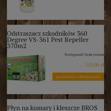
Odstraszacz szkodników 360
Degree VS-361 Pest Repeller
370m2
Dostępność:
brak towaru
125,00 zł
powiadom o dostępności
Płyn na komary i kleszcze BROS