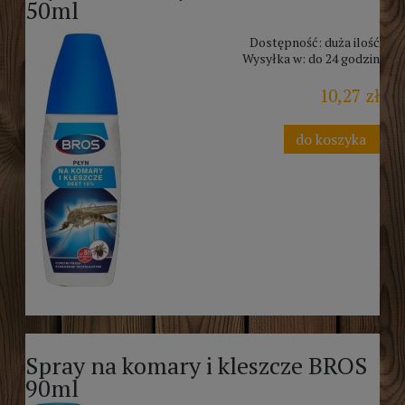
50ml
Dostępność:
duża ilość
Wysyłka w:
do 24 godzin
10,27 zł
do koszyka
Spray na komary i kleszcze BROS
90ml