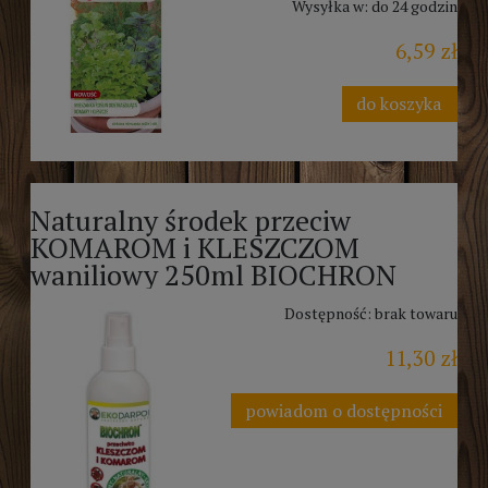
Wysyłka w:
do 24 godzin
6,59 zł
do koszyka
Naturalny środek przeciw
KOMAROM i KLESZCZOM
waniliowy 250ml BIOCHRON
Dostępność:
brak towaru
11,30 zł
powiadom o dostępności