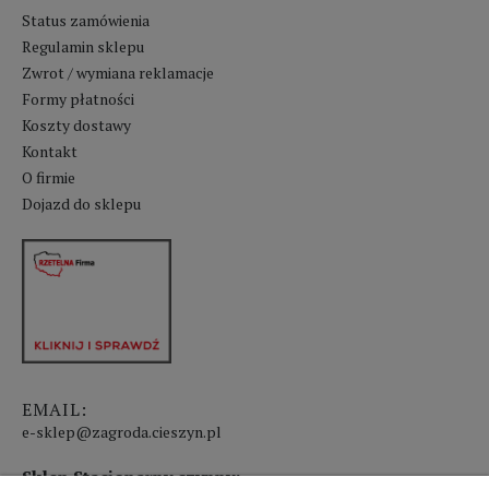
Status zamówienia
Regulamin sklepu
Zwrot / wymiana reklamacje
Formy płatności
Koszty dostawy
Kontakt
O firmie
Dojazd do sklepu
EMAIL:
e-sklep@zagroda.cieszyn.pl
Sklep Stacjonarny czynny: