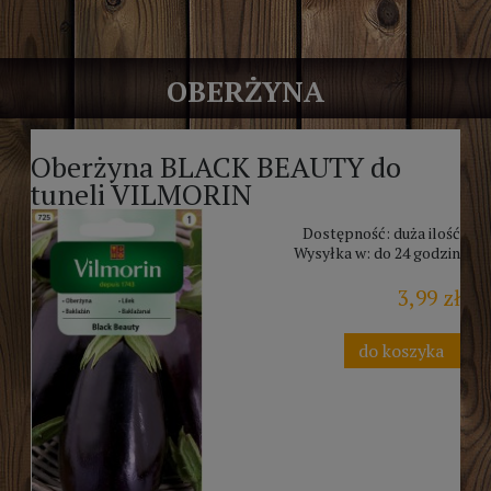
OBERŻYNA
Oberżyna BLACK BEAUTY do
tuneli VILMORIN
Dostępność:
duża ilość
Wysyłka w:
do 24 godzin
3,99 zł
do koszyka