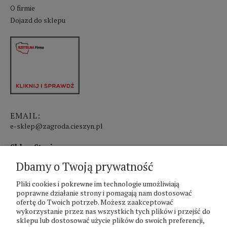
O firmie
Dojazd do sklepu
EMAIL:
e-sklep@zagroda.cieszyn.pl
Sklep Stacjonarny czynny:
Dbamy o Twoją prywatność
pon.-pt. 8:00 - 17:00
sobota 8:00 - 13:00
Pliki cookies i pokrewne im technologie umożliwiają
poprawne działanie strony i pomagają nam dostosować
ofertę do Twoich potrzeb. Możesz zaakceptować
PHU Zagroda A.Szlaur
wykorzystanie przez nas wszystkich tych plików i przejść do
sklepu lub dostosować użycie plików do swoich preferencji,
ZAGRODA Centrum Ogrodnicze