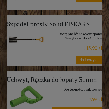
Szpadel prosty Solid FISKARS
Dostępność:
na wyczerpaniu
Wysyłka w:
do 24 godzin
113,90 zł
do koszyka
Uchwyt, Rączka do łopaty 31mm
Dostępność:
brak towaru
7,99 zł