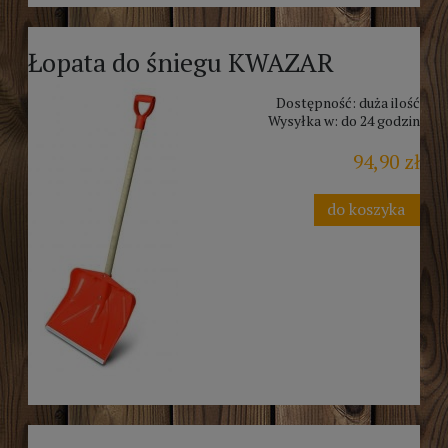
Łopata do śniegu KWAZAR
Dostępność:
duża ilość
Wysyłka w:
do 24 godzin
94,90 zł
do koszyka