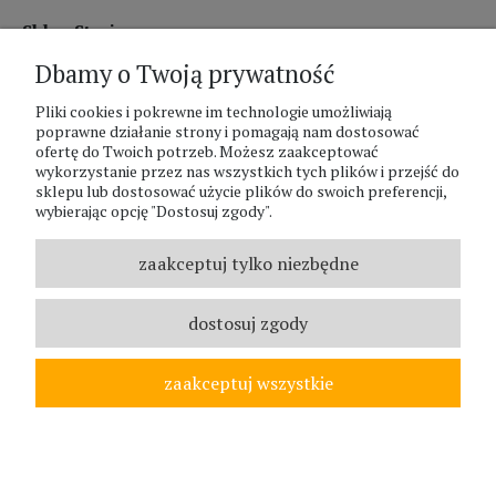
Sklep Stacjonarny czynny:
Dbamy o Twoją prywatność
pon.-pt. 8:00 - 17:00
sobota 8:00 - 13:00
Pliki cookies i pokrewne im technologie umożliwiają
poprawne działanie strony i pomagają nam dostosować
ofertę do Twoich potrzeb. Możesz zaakceptować
PHU Zagroda A.Szlaur
wykorzystanie przez nas wszystkich tych plików i przejść do
sklepu lub dostosować użycie plików do swoich preferencji,
ZAGRODA Centrum Ogrodnicze
wybierając opcję "Dostosuj zgody".
UL. Hallera 116A
43-400 Cieszyn
zaakceptuj tylko niezbędne
REGON: 070797952
NIP: 5481587807
dostosuj zgody
Telefon :
338524630
zaakceptuj wszystkie
© ZAGRODA.CIESZYN.PL
WSZELKIE PRAWA ZASTRZEŻONE.
pokaż pełną wersję strony
;