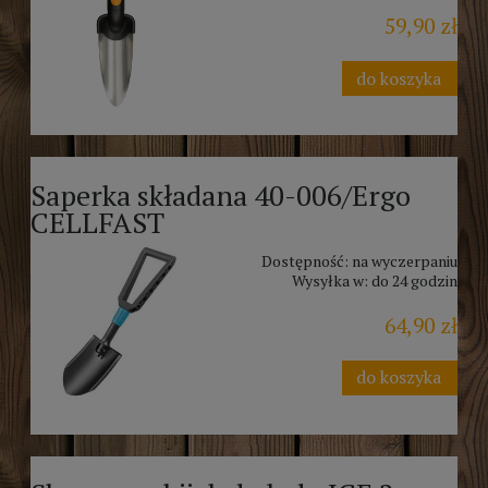
59,90 zł
do koszyka
Saperka składana 40-006/Ergo
CELLFAST
Dostępność:
na wyczerpaniu
Wysyłka w:
do 24 godzin
64,90 zł
do koszyka