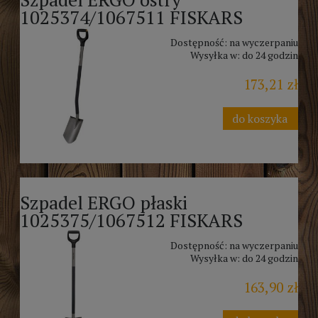
1025374/1067511 FISKARS
Dostępność:
na wyczerpaniu
Wysyłka w:
do 24 godzin
173,21 zł
do koszyka
Szpadel ERGO płaski
1025375/1067512 FISKARS
Dostępność:
na wyczerpaniu
Wysyłka w:
do 24 godzin
163,90 zł