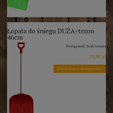
Łopata do śniegu DUŻA+trzon
46cm
Dostępność:
brak towaru
19,90 zł
powiadom o dostępności