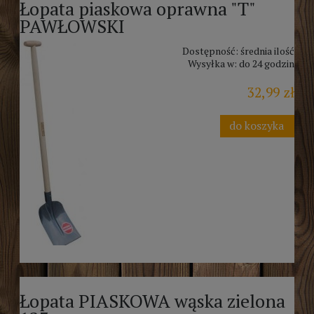
Łopata piaskowa oprawna "T"
PAWŁOWSKI
Dostępność:
średnia ilość
Wysyłka w:
do 24 godzin
32,99 zł
do koszyka
Łopata PIASKOWA wąska zielona