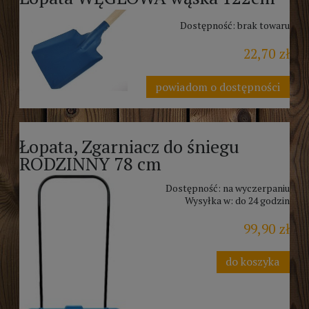
Dostępność:
brak towaru
22,70 zł
powiadom o dostępności
Łopata, Zgarniacz do śniegu
RODZINNY 78 cm
Dostępność:
na wyczerpaniu
Wysyłka w:
do 24 godzin
99,90 zł
do koszyka