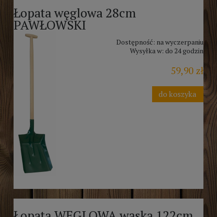
Łopata węglowa 28cm
PAWŁOWSKI
Dostępność:
na wyczerpaniu
Wysyłka w:
do 24 godzin
59,90 zł
do koszyka
Łopata WĘGLOWA wąska 122cm