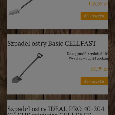
116,35 zł
do koszyka
Szpadel ostry Basic CELLFAST
Dostępność:
średnia ilość
Wysyłka w:
do 24 godzin
65,99 zł
do koszyka
Szpadel ostry IDEAL PRO 40-204
GRATIS rękawice CELLFAST