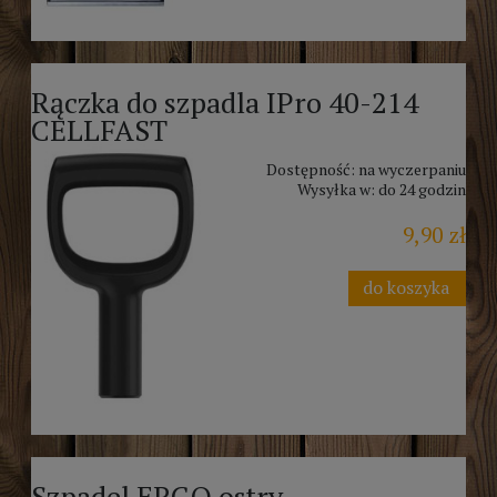
Rączka do szpadla IPro 40-214
CELLFAST
Dostępność:
na wyczerpaniu
Wysyłka w:
do 24 godzin
9,90 zł
do koszyka
Szpadel ERGO ostry