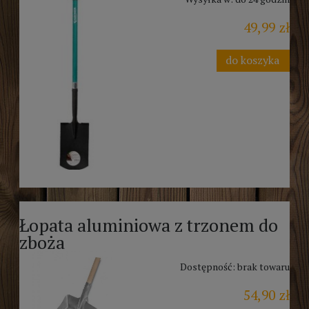
49,99 zł
do koszyka
Łopata aluminiowa z trzonem do
zboża
Dostępność:
brak towaru
54,90 zł