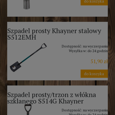
do koszyka
Szpadel prosty Khayner stalowy
S512EMH
Dostępność:
na wyczerpaniu
Wysyłka w:
do 24 godzin
51,90 zł
do koszyka
Szpadel prosty/trzon z włókna
szklanego S514G Khayner
Dostępność:
na wyczerpaniu
Wysyłka w:
do 24 godzin