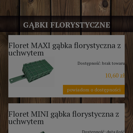
GĄBKI FLORYSTYCZNE
Floret MAXI gąbka florystyczna z
uchwytem
Dostępność:
brak towaru
10,60 zł
powiadom o dostępności
Floret MINI gąbka florystyczna z
uchwytem
Dostępność:
duża ilość