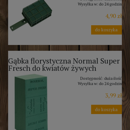
Wysyłka w:
do 24 godzin
4,90 zł
do koszyka
Gąbka florystyczna Normal Super
Fresch do kwiatów żywych
Dostępność:
duża ilość
Wysyłka w:
do 24 godzin
3,99 zł
do koszyka