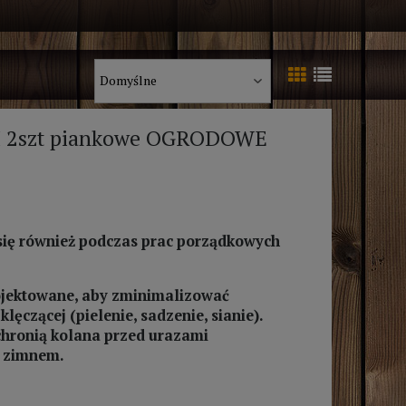
I 2szt piankowe OGRODOWE
się również podczas prac porządkowych
rojektowane, aby zminimalizować
ęczącej (pielenie, sadzenie, sianie).
 chronią kolana przed urazami
z zimnem.