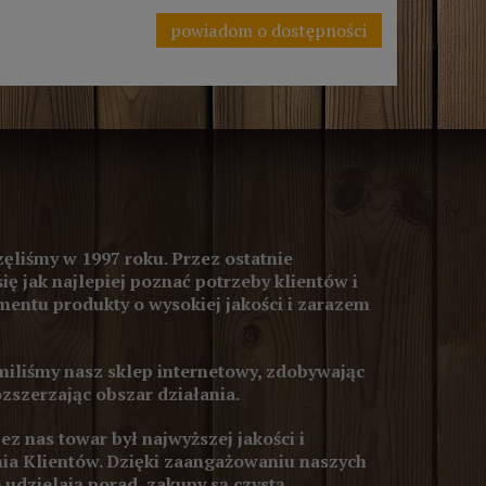
powiadom o dostępności
ęliśmy w 1997 roku. Przez ostatnie
się jak najlepiej poznać potrzeby klientów i
entu produkty o wysokiej jakości i zarazem
iliśmy nasz sklep internetowy, zdobywając
ozszerzając obszar działania.
z nas towar był najwyższej jakości i
ia Klientów. Dzięki zaangażowaniu naszych
 udzielają porad, zakupy są czystą