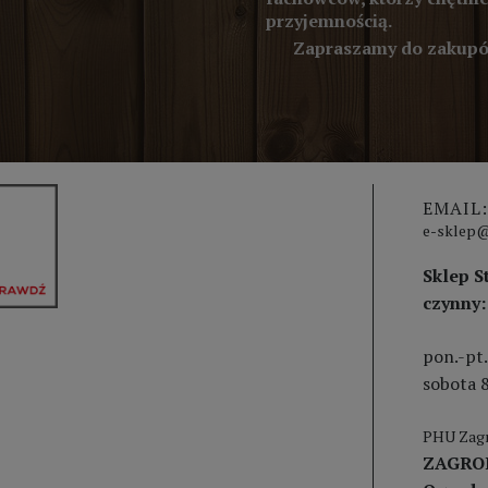
przyjemnością.
Zapraszamy do zakupów
EMAIL:
e-sklep@
Sklep S
czynny:
pon.-pt.
sobota 8
PHU Zagr
ZAGRO