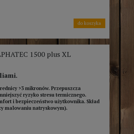
do koszyka
LPHATEC 1500 plus XL
liami.
średnicy >3 mikronów. Przepuszcza
niejszyć ryzyko stresu termicznego.
fort i bezpieczeństwo użytkownika. Skład
rzy malowaniu natryskowym).