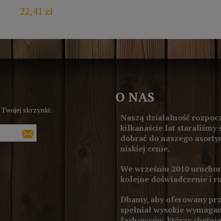
22,41 zł
O NAS
 Twojej skrzynki:
Naszą działalność rozpocz
kilkanaście lat staraliśmy 
dobrać do naszego asortym
niskiej cenie.
We wrześniu 2010 uruchom
kolejne doświadczenie i r
Dbamy, aby oferowany prze
spełniał wysokie wymagan
fachowców, którzy chętnie