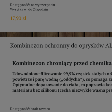
Dostępność:
na wyczerpaniu
Wysyłka w:
do 24 godzin
17,90 zł
Kombinezon ochronny do oprysków A
Kombinezon chroniący przed chemika
Udowodnione filtrowanie 99,9% cząstek stałych o 
powietrze i parę wodną („oddycha”), co pomaga zm
Optymalne dopasowanie do ciała, co poprawia kom
materiału bez silikonu (cecha niezwykle ważna p
Dostępność:
brak towaru