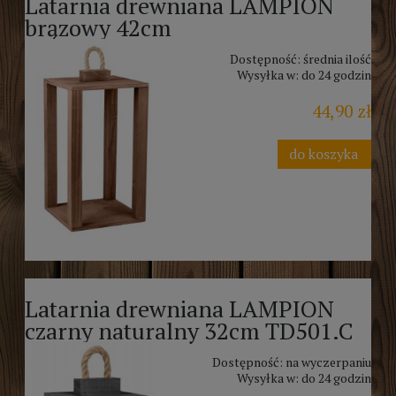
Latarnia drewniana LAMPION
brązowy 42cm
Dostępność:
średnia ilość
Wysyłka w:
do 24 godzin
44,90 zł
do koszyka
Latarnia drewniana LAMPION
czarny naturalny 32cm TD501.C
Dostępność:
na wyczerpaniu
Wysyłka w:
do 24 godzin