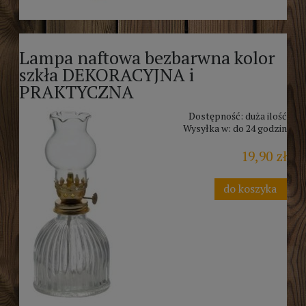
Lampa naftowa bezbarwna kolor
szkła DEKORACYJNA i
PRAKTYCZNA
Dostępność:
duża ilość
Wysyłka w:
do 24 godzin
19,90 zł
do koszyka