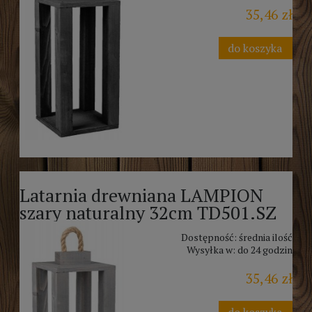
35,46 zł
do koszyka
Latarnia drewniana LAMPION
szary naturalny 32cm TD501.SZ
Dostępność:
średnia ilość
Wysyłka w:
do 24 godzin
35,46 zł
do koszyka