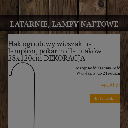
LATARNIE, LAMPY NAFTOWE
Hak ogrodowy wieszak na
lampion, pokarm dla ptaków
28x120cm DEKORACJA
Dostępność:
średnia ilość
Wysyłka w:
do 24 godzin
46,90 zł
do koszyka