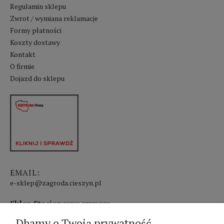
Regulamin sklepu
Zwrot / wymiana reklamacje
Formy płatności
Koszty dostawy
Kontakt
O firmie
Dojazd do sklepu
EMAIL:
e-sklep@zagroda.cieszyn.pl
Sklep Stacjonarny czynny:
Dbamy o Twoją prywatność