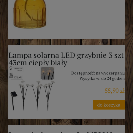
Lampa solarna LED grzybnie 3 szt
43cm ciepły biały
Dostępność:
na wyczerpaniu
Wysyłka w:
do 24 godzin
55,90 zł
do koszyka