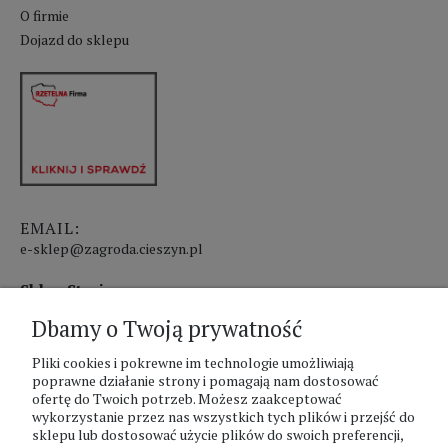
O firmie
Dojazd do sklepu
EMAIL:
e-sklep@zagroda.cieszyn.pl
Sklep Stacjonarny czynny:
Dbamy o Twoją prywatność
pon.-pt. 8:00 - 17:00
sobota 8:00 - 13:00
Pliki cookies i pokrewne im technologie umożliwiają
poprawne działanie strony i pomagają nam dostosować
ofertę do Twoich potrzeb. Możesz zaakceptować
PHU Zagroda A.Szlaur
wykorzystanie przez nas wszystkich tych plików i przejść do
sklepu lub dostosować użycie plików do swoich preferencji,
ZAGRODA Centrum Ogrodnicze