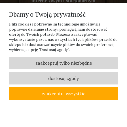
internetowym i stacjonarnym
Dbamy o Twoją prywatność
Pliki cookies i pokrewne im technologie umożliwiają
poprawne działanie strony i pomagają nam dostosować
ofertę do Twoich potrzeb. Możesz zaakceptować
wykorzystanie przez nas wszystkich tych plików i przejść do
INFORMACJE
sklepu lub dostosować użycie plików do swoich preferencji,
wybierając opcję "Dostosuj zgody".
Status zamówienia
Regulamin sklepu
zaakceptuj tylko niezbędne
Zwrot / wymiana reklamacje
Formy płatności
dostosuj zgody
Koszty dostawy
Kontakt
zaakceptuj wszystkie
O firmie
Dojazd do sklepu