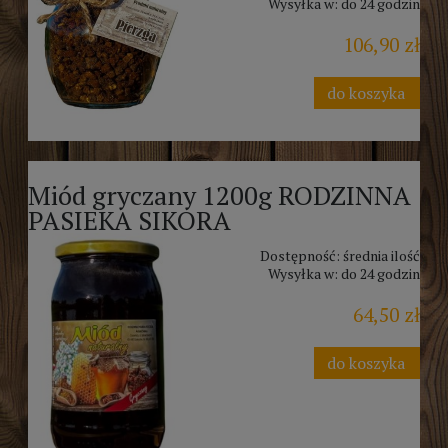
Wysyłka w:
do 24 godzin
106,90 zł
do koszyka
Miód gryczany 1200g RODZINNA
PASIEKA SIKORA
Dostępność:
średnia ilość
Wysyłka w:
do 24 godzin
64,50 zł
do koszyka