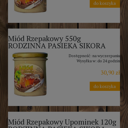
do koszyka
Miód Rzepakowy 550g
RODZINNA PASIEKA SIKORA
Dostępność:
na wyczerpaniu
Wysyłka w:
do 24 godzin
30,90 zł
do koszyka
Miód Rzepakowy Upominek 120g