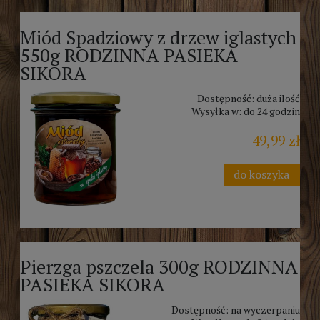
Miód Spadziowy z drzew iglastych
550g RODZINNA PASIEKA
SIKORA
Dostępność:
duża ilość
Wysyłka w:
do 24 godzin
49,99 zł
do koszyka
Pierzga pszczela 300g RODZINNA
PASIEKA SIKORA
Dostępność:
na wyczerpaniu