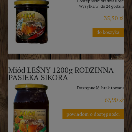
Dostępność:
średnia ilość
Wysyłka w:
do 24 godzin
35,50 zł
do koszyka
Miód LEŚNY 1200g RODZINNA
PASIEKA SIKORA
Dostępność:
brak towaru
67,90 zł
powiadom o dostępności