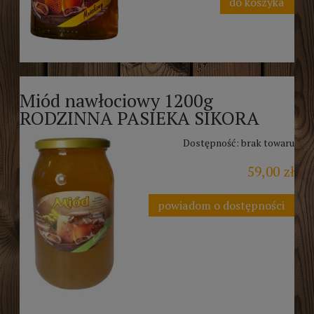
do koszyka
Miód nawłociowy 1200g
RODZINNA PASIEKA SIKORA
Dostępność:
brak towaru
59,00 zł
powiadom o dostępności