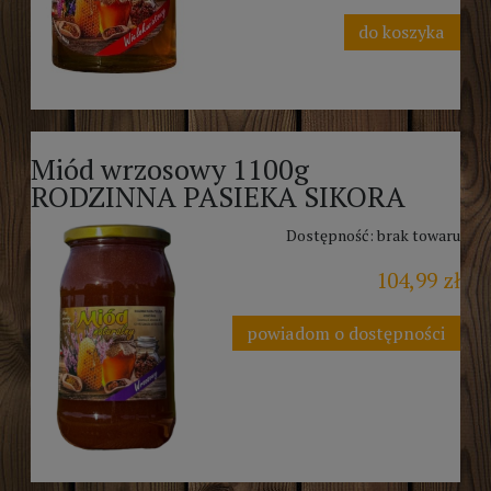
do koszyka
Miód wrzosowy 1100g
RODZINNA PASIEKA SIKORA
Dostępność:
brak towaru
104,99 zł
powiadom o dostępności