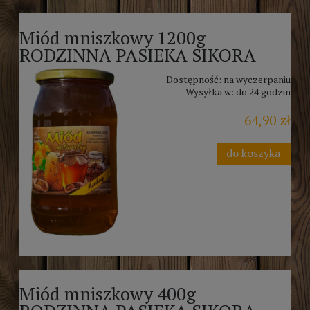
Miód mniszkowy 1200g
RODZINNA PASIEKA SIKORA
Dostępność:
na wyczerpaniu
Wysyłka w:
do 24 godzin
64,90 zł
do koszyka
Miód mniszkowy 400g