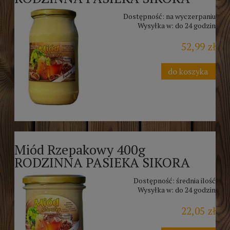
Dostępność:
na wyczerpaniu
Wysyłka w:
do 24 godzin
52,99 zł
do koszyka
Miód Rzepakowy 400g
RODZINNA PASIEKA SIKORA
Dostępność:
średnia ilość
Wysyłka w:
do 24 godzin
22,05 zł