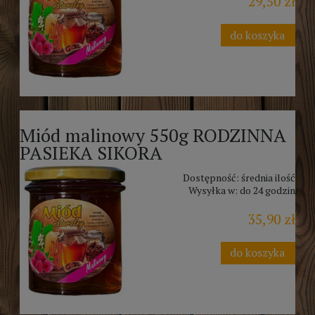
29,50 zł
do koszyka
Miód malinowy 550g RODZINNA
PASIEKA SIKORA
Dostępność:
średnia ilość
Wysyłka w:
do 24 godzin
35,90 zł
do koszyka