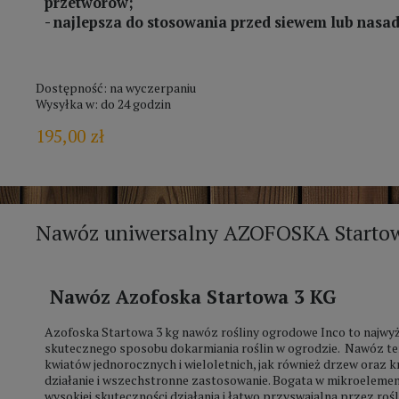
przetworów;
- najlepsza do stosowania przed siewem lub nasa
Dostępność:
na wyczerpaniu
Wysyłka w:
do 24 godzin
195,00 zł
Nawóz uniwersalny AZOFOSKA Starto
Nawóz Azofoska Startowa 3 KG
Azofoska Startowa 3 kg nawóz rośliny ogrodowe Inco to najwyżs
skutecznego sposobu dokarmiania roślin w ogrodzie. Nawóz ten
kwiatów jednorocznych i wieloletnich, jak również drzew oraz
działanie i wszechstronne zastosowanie. Bogata w mikroelem
wysokiej skuteczności działania i łatwo przyswajalna przez roś