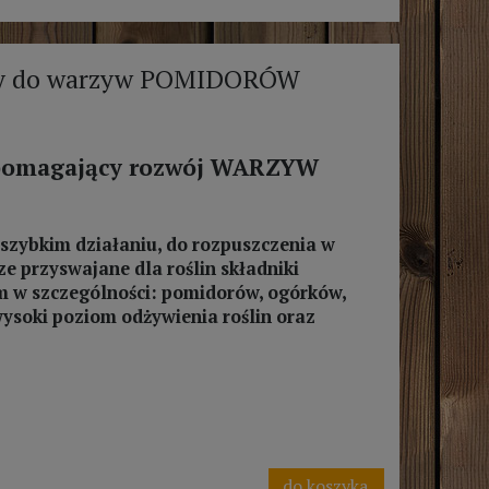
ący do warzyw POMIDORÓW
spomagający rozwój WARZYW
 szybkim działaniu, do rozpuszczenia w
e przyswajane dla roślin składniki
 w szczególności: pomidorów, ogórków,
wysoki poziom odżywienia roślin oraz
do koszyka