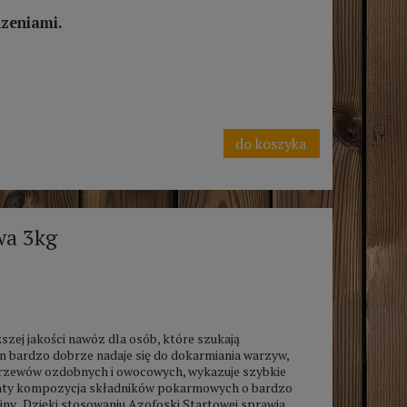
dzeniami.
do koszyka
wa 3kg
zej jakości nawóz dla osób, które szukają
 bardzo dobrze nadaje się do dokarmiania warzyw,
 krzewów ozdobnych i owocowych, wykazuje szybkie
enty kompozycja składników pokarmowych o bardzo
liny. Dzięki stosowaniu Azofoski Startowej sprawia