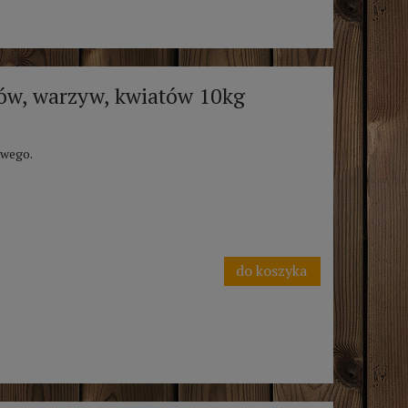
ów, warzyw, kwiatów 10kg
owego.
do koszyka