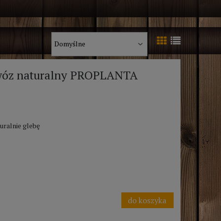
awóz naturalny PROPLANTA
uralnie glebę
do koszyka