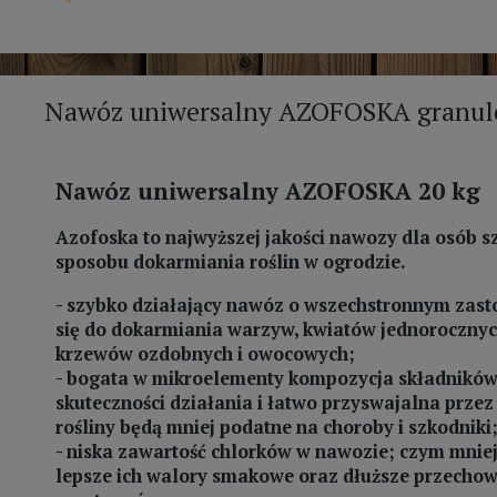
Nawóz uniwersalny AZOFOSKA granul
Nawóz uniwersalny AZOFOSKA 20 kg
Azofoska to najwyższej jakości nawozy dla osób 
sposobu dokarmiania roślin w ogrodzie.
- szybko działający nawóz o wszechstronnym zastos
się do dokarmiania warzyw, kwiatów jednorocznych
krzewów ozdobnych i owocowych;
- bogata w mikroelementy kompozycja składnikó
skuteczności działania i łatwo przyswajalna przez 
rośliny będą mniej podatne na choroby i szkodniki
- niska zawartość chlorków w nawozie; czym mnie
lepsze ich walory smakowe oraz dłuższe przechow