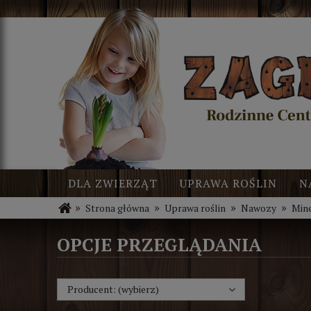
DLA ZWIERZĄT
UPRAWA ROŚLIN
N
»
»
»
»
Strona główna
Uprawa roślin
Nawozy
Min
BLOG
NOWOŚCI
OPCJE PRZEGLĄDANIA
Producent: (wybierz)