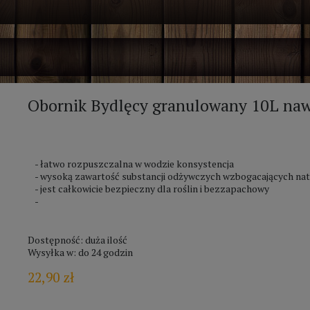
Obornik Bydlęcy granulowany 10L n
- łatwo rozpuszczalna w wodzie konsystencja
- wysoką zawartość substancji odżywczych wzbogacających nat
- jest całkowicie bezpieczny dla roślin i bezzapachowy
-
Dostępność:
duża ilość
Wysyłka w:
do 24 godzin
22,90 zł