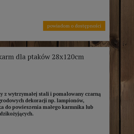
powiadom o dostępności
okarm dla ptaków 28x120cm
 z wytrzymałej stali i pomalowany czarną
grodowych dekoracji np. lampionów,
aka do powieszenia małego karmnika lub
dzikożyjących.