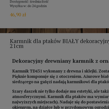
Dostępność:
średnia ilość
Wysyłka w:
do 24 godzin
46,90 zł
Karmnik dla ptaków BIAŁY dekoracy
21cm
Dekoracyjny drewniany karmnik z or
Karmnik TD431 wykonany z drewna i sklejki. Zosta
Pięknie komponuje się z otoczeniem. Ażurowe biał
siedzącego na gałęzi nadają karmnikowi dla ptak
Szary daszek nie tylko dodaje mu estetyki, ale ta
atmosferycznymi. Karmnik dla ptaków ma wymiar
najwyższych miejscach). Nadaje się do postawienia
okiennym, na działce lub w przydomowym ogrodzi