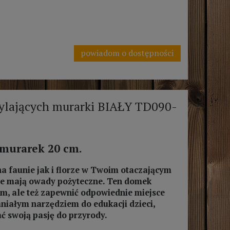
powiadom o dostępności
lających murarki BIAŁY TD090-
 murarek 20 cm.
na faunie jak i florze w Twoim otaczającym
enie mają owady pożyteczne. Ten domek
em, ale też zapewnić odpowiednie miejsce
niałym narzędziem do edukacji dzieci,
ć swoją pasję do przyrody.