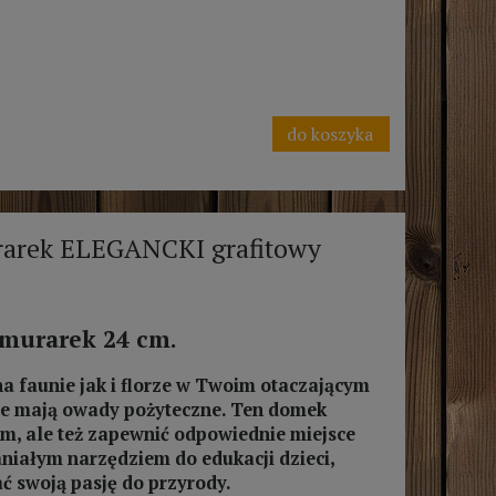
do koszyka
arek ELEGANCKI grafitowy
 murarek 24 cm.
na faunie jak i florze w Twoim otaczającym
enie mają owady pożyteczne. Ten domek
em, ale też zapewnić odpowiednie miejsce
niałym narzędziem do edukacji dzieci,
ć swoją pasję do przyrody.