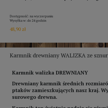
Dostępność:
na wyczerpaniu
Wysyłka w:
do 24 godzin
48,90 zł
Karmnik drewniany WALIZKA ze sznu
Karmnik walizka DREWNIANY
Drewniany karmnik średnich rozmiarów
ptaków zamieszkujących nasz kraj. Wy
surowego drewna.
Karmnik ten świetnie nadaje się równi