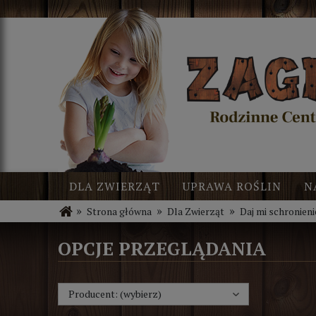
DLA ZWIERZĄT
UPRAWA ROŚLIN
N
»
»
»
Strona główna
Dla Zwierząt
Daj mi schronieni
BLOG
NOWOŚCI
OPCJE PRZEGLĄDANIA
Producent: (wybierz)