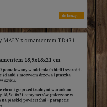
do koszyka
jny MAŁY z ornamentem TD431
namentem 18,5x18x21 cm
ł pomalowany w odcieniach bieli i szarości.
e ścianki z motywem drzewa i ptaszka
ów szyku.
kże chroni go przed trudnymi warunkami
y 18,5x18x21 centymetrów (mierzone w
 na płaskiej powierzchni – parapecie
e.