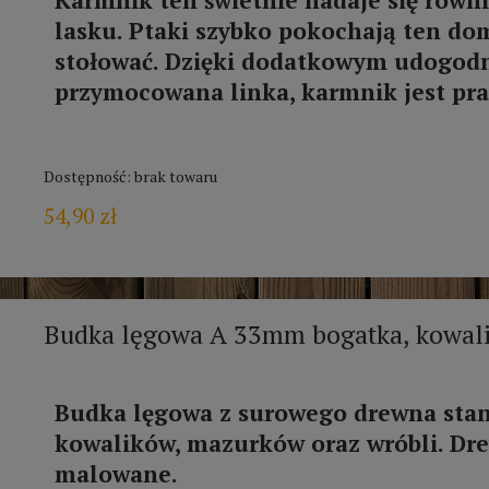
lasku. Ptaki szybko pokochają ten dom
stołować. Dzięki dodatkowym udogodn
przymocowana linka, karmnik jest pra
Dostępność:
brak towaru
54,90 zł
Budka lęgowa A 33mm bogatka, kowal
Budka lęgowa z surowego drewna stan
kowalików, mazurków oraz wróbli. Dr
malowane.