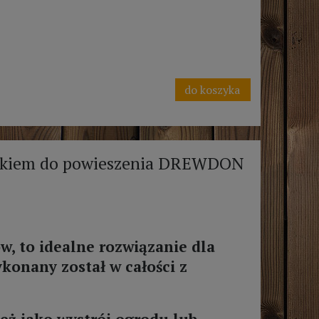
do koszyka
rkiem do powieszenia DREWDON
, to idealne rozwiązanie dla
konany został w całości z
eż jako wystrój ogrodu lub