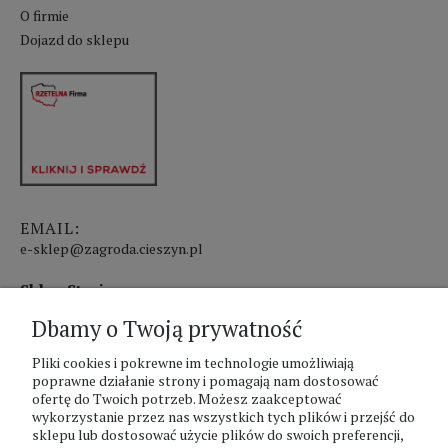
O firmie
Dojazd do sklepu
EMAIL:
e-sklep@zagroda.cieszyn.pl
Sklep Stacjonarny czynny:
Dbamy o Twoją prywatność
pon.-pt. 8:00 - 17:00
sobota 8:00 - 13:00
Pliki cookies i pokrewne im technologie umożliwiają
poprawne działanie strony i pomagają nam dostosować
ofertę do Twoich potrzeb. Możesz zaakceptować
PHU Zagroda A.Szlaur
wykorzystanie przez nas wszystkich tych plików i przejść do
sklepu lub dostosować użycie plików do swoich preferencji,
ZAGRODA Centrum Ogrodnicze