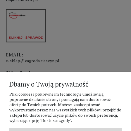
EMAIL:
e-sklep@zagroda.cieszyn.pl
Sklep Stacjonarny czynny:
Dbamy o Twoją prywatność
pon.-pt. 8:00 - 17:00
Pliki cookies i pokrewne im technologie umożliwiają
sobota 8:00 - 13:00
poprawne działanie strony i pomagają nam dostosować
ofertę do Twoich potrzeb. Możesz zaakceptować
PHU Zagroda A.Szlaur
wykorzystanie przez nas wszystkich tych plików i przejść do
sklepu lub dostosować użycie plików do swoich preferencji,
ZAGRODA Centrum Ogrodnicze
wybierając opcję "Dostosuj zgody".
UL. Hallera 116A
43-400 Cieszyn