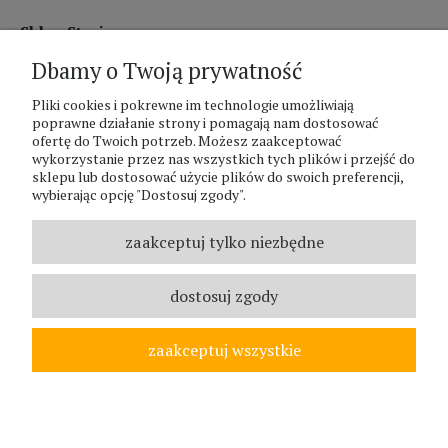
Sklep Stacjonarny czynny:
Dbamy o Twoją prywatność
pon.-pt. 8:00 - 17:00
sobota 8:00 - 13:00
Pliki cookies i pokrewne im technologie umożliwiają
poprawne działanie strony i pomagają nam dostosować
ofertę do Twoich potrzeb. Możesz zaakceptować
PHU Zagroda A.Szlaur
wykorzystanie przez nas wszystkich tych plików i przejść do
sklepu lub dostosować użycie plików do swoich preferencji,
ZAGRODA Centrum Ogrodnicze
wybierając opcję "Dostosuj zgody".
UL. Hallera 116A
43-400 Cieszyn
zaakceptuj tylko niezbędne
REGON: 070797952
NIP: 5481587807
dostosuj zgody
Telefon :
338524630
zaakceptuj wszystkie
© ZAGRODA.CIESZYN.PL
WSZELKIE PRAWA ZASTRZEŻONE.
pokaż pełną wersję strony
;