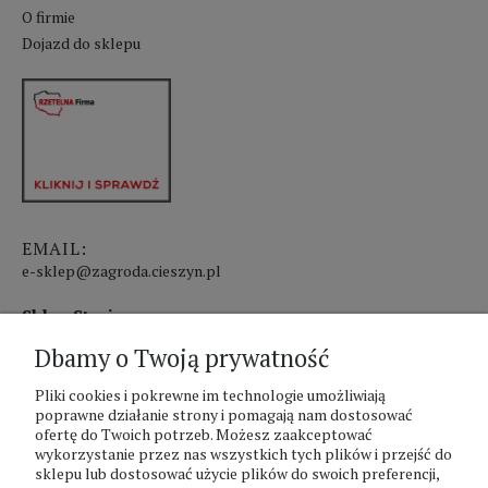
O firmie
Dojazd do sklepu
EMAIL:
e-sklep@zagroda.cieszyn.pl
Sklep Stacjonarny czynny:
Dbamy o Twoją prywatność
pon.-pt. 8:00 - 17:00
sobota 8:00 - 13:00
Pliki cookies i pokrewne im technologie umożliwiają
poprawne działanie strony i pomagają nam dostosować
ofertę do Twoich potrzeb. Możesz zaakceptować
PHU Zagroda A.Szlaur
wykorzystanie przez nas wszystkich tych plików i przejść do
sklepu lub dostosować użycie plików do swoich preferencji,
ZAGRODA Centrum Ogrodnicze