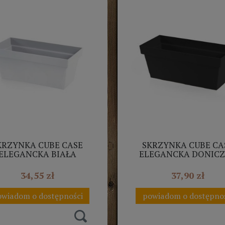
KRZYNKA CUBE CASE
SKRZYNKA CUBE CA
ELEGANCKA BIAŁA
ELEGANCKA DONIC
ROSPERPLAST 60CM
ANTRACYT PROSPERP
60CM
34,55 zł
37,90 zł
wiadom o dostępności
powiadom o dostępno