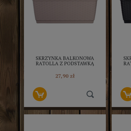
SKRZYNKA BALKONOWA
SK
RATOLLA Z PODSTAWKĄ
RA
50CM MOCCA
27,90 zł