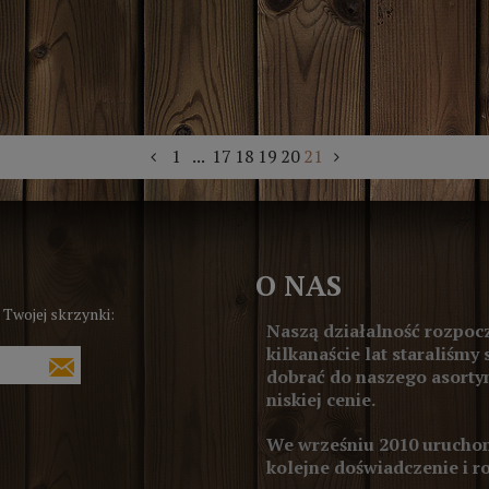
1
...
17
18
19
20
21
O NAS
 Twojej skrzynki:
Naszą działalność rozpocz
kilkanaście lat staraliśmy 
dobrać do naszego asortym
niskiej cenie.
We wrześniu 2010 uruchom
kolejne doświadczenie i r