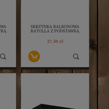
OWA
SKRZYNKA BALKONOWA
WKĄ
RATOLLA Z PODSTAWKĄ
50CM CIEMNY BRĄZ
27,50 zł