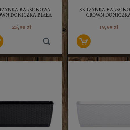
RZYNKA BALKONOWA
SKRZYNKA BALKON
OWN DONICZKA BIAŁA
CROWN DONICZK
ROSPERPLAST 60CM
TERAKOTA PROSPERP
40CM
25,90 zł
19,99 zł