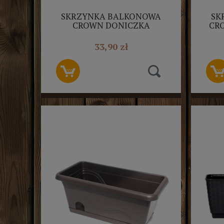
SKRZYNKA BALKONOWA
SK
CROWN DONICZKA
CR
ANTRACYT PROSPERPLAST
P
60CM
33,90 zł