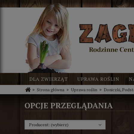
DLA ZWIERZĄT
UPRAWA ROŚLIN
N
»
»
»
Strona główna
Uprawa roślin
Doniczki, Podst
BLOG
NOWOŚCI
OPCJE PRZEGLĄDANIA
Producent: (wybierz)