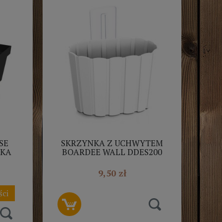
SE
SKRZYNKA Z UCHWYTEM
ZKA
BOARDEE WALL DDES200
LAST
BIAŁA PROSPERPLAST
9,50 zł
ści