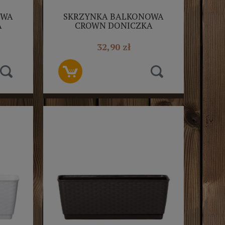
OWA
SKRZYNKA BALKONOWA
A
CROWN DONICZKA
LAST
TERAKOTA PROSPERPLAST
60CM
32,90 zł