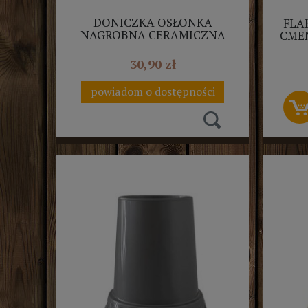
DONICZKA OSŁONKA
FLA
NAGROBNA CERAMICZNA
CMEN
MISA CZARNA CMENTARNA
17CM
30,90 zł
powiadom o dostępności