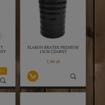
NY
FLAKON BRATEK PREMIUM
LNY
13CM CZARNY
7,90 zł
ści