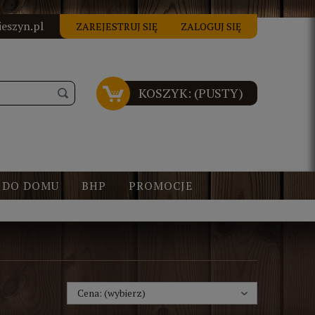
ight Google Reviews | Untitled Google Reviews --> <script src="https:/
sight Google Reviews | Untitled Google Reviews --> <script src="https:/
sight Google Reviews | Untitled Google Reviews --> <script src="https:/
sight Google Reviews | Untitled Google Reviews --> <script src="https:/
eszyn.pl
ZAREJESTRUJ SIĘ
ZALOGUJ SIĘ
KOSZYK:
(PUSTY)
DO DOMU
BHP
PROMOCJE
Cena: (wybierz)